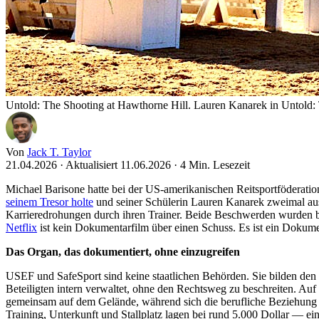
Untold: The Shooting at Hawthorne Hill. Lauren Kanarek in Untold: 
Von
Jack T. Taylor
21.04.2026
·
Aktualisiert 11.06.2026
·
4 Min. Lesezeit
Michael Barisone hatte bei der US-amerikanischen Reitsportföderati
seinem Tresor holte
und seiner Schülerin Lauren Kanarek zweimal aus 
Karrieredrohungen durch ihren Trainer. Beide Beschwerden wurden b
Netflix
ist kein Dokumentarfilm über einen Schuss. Es ist ein Dokumen
Das Organ, das dokumentiert, ohne einzugreifen
USEF und SafeSport sind keine staatlichen Behörden. Sie bilden den
Beteiligten intern verwaltet, ohne den Rechtsweg zu beschreiten. A
gemeinsam auf dem Gelände, während sich die berufliche Beziehung 
Training, Unterkunft und Stallplatz lagen bei rund 5.000 Dollar — ei