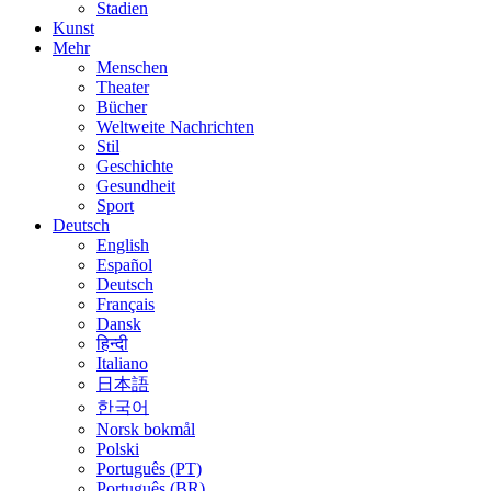
Stadien
Kunst
Mehr
Menschen
Theater
Bücher
Weltweite Nachrichten
Stil
Geschichte
Gesundheit
Sport
Deutsch
English
Español
Deutsch
Français
Dansk
हिन्दी
Italiano
日本語
한국어
Norsk bokmål
Polski
Português (PT)
Português (BR)