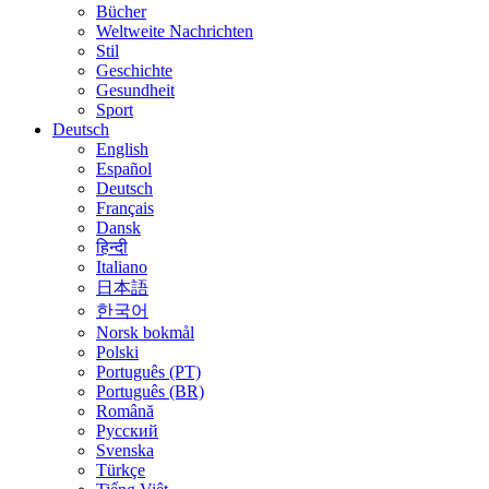
Bücher
Weltweite Nachrichten
Stil
Geschichte
Gesundheit
Sport
Deutsch
English
Español
Deutsch
Français
Dansk
हिन्दी
Italiano
日本語
한국어
Norsk bokmål
Polski
Português (PT)
Português (BR)
Română
Русский
Svenska
Türkçe