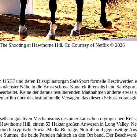
The Shooting at Hawthorne Hill. Cr. Courtesy of Netflix © 2026
on USEF und deren Disziplinarorgan SafeSport formelle Beschwerden e
nächster Nähe in die Brust schoss. Kanarek ihrerseits hatte SafeSpor
earbeitet. Keine der daraus resultierenden Maßnahmen änderte etwas 
tarfilm über das institutionelle Versagen, das diesem Schuss vorausgi
 selbstregulativen Mechanismus des amerikanischen olympischen Reitsp
uf Hawthorne Hill, einem 53 Hektar großen Anwesen in Long Valley, Ne
durch kryptische Social-Media-Beiträge, Notrufe und gegenseitige An
ne Summe, die beide Parteien faktisch an den Ort band. Der Beschwerde