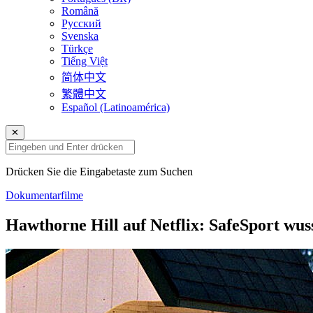
Română
Русский
Svenska
Türkçe
Tiếng Việt
简体中文
繁體中文
Español (Latinoamérica)
✕
Drücken Sie die Eingabetaste zum Suchen
Dokumentarfilme
Hawthorne Hill auf Netflix: SafeSport wus