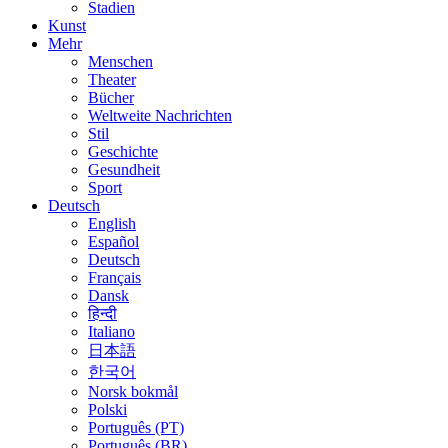
Stadien
Kunst
Mehr
Menschen
Theater
Bücher
Weltweite Nachrichten
Stil
Geschichte
Gesundheit
Sport
Deutsch
English
Español
Deutsch
Français
Dansk
हिन्दी
Italiano
日本語
한국어
Norsk bokmål
Polski
Português (PT)
Português (BR)