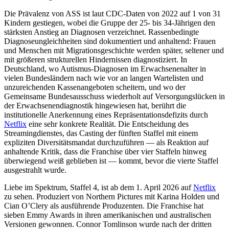
Die Prävalenz von ASS ist laut CDC-Daten von 2022 auf 1 von 31
Kindern gestiegen, wobei die Gruppe der 25- bis 34-Jährigen den
stärksten Anstieg an Diagnosen verzeichnet. Rassenbedingte
Diagnoseungleichheiten sind dokumentiert und anhaltend: Frauen
und Menschen mit Migrationsgeschichte werden später, seltener und
mit größeren strukturellen Hindernissen diagnostiziert. In
Deutschland, wo Autismus-Diagnosen im Erwachsenenalter in
vielen Bundesländern nach wie vor an langen Wartelisten und
unzureichenden Kassenangeboten scheitern, und wo der
Gemeinsame Bundesausschuss wiederholt auf Versorgungslücken in
der Erwachsenendiagnostik hingewiesen hat, berührt die
institutionelle Anerkennung eines Repräsentationsdefizits durch
Netflix
eine sehr konkrete Realität. Die Entscheidung des
Streamingdienstes, das Casting der fünften Staffel mit einem
expliziten Diversitätsmandat durchzuführen — als Reaktion auf
anhaltende Kritik, dass die Franchise über vier Staffeln hinweg
überwiegend weiß geblieben ist — kommt, bevor die vierte Staffel
ausgestrahlt wurde.
Liebe im Spektrum, Staffel 4, ist ab dem 1. April 2026 auf
Netflix
zu sehen. Produziert von Northern Pictures mit Karina Holden und
Cian O’Clery als ausführende Produzenten. Die Franchise hat
sieben Emmy Awards in ihren amerikanischen und australischen
Versionen gewonnen. Connor Tomlinson wurde nach der dritten