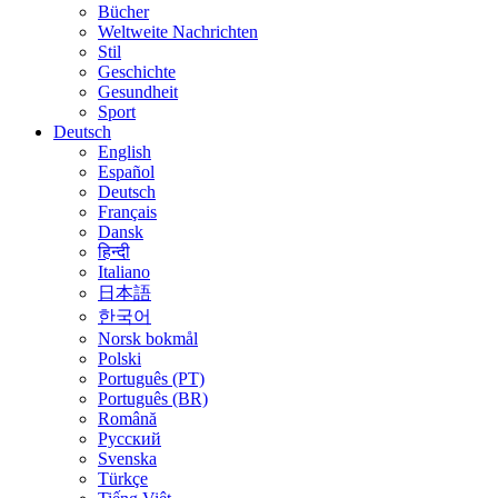
Bücher
Weltweite Nachrichten
Stil
Geschichte
Gesundheit
Sport
Deutsch
English
Español
Deutsch
Français
Dansk
हिन्दी
Italiano
日本語
한국어
Norsk bokmål
Polski
Português (PT)
Português (BR)
Română
Русский
Svenska
Türkçe