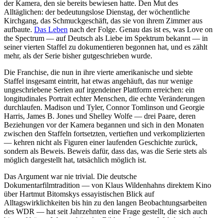
der Kamera, den sie bereits bewiesen hatte. Den Mut des
Alltäglichen: der bedeutungslose Dienstag, der wöchentliche
Kirchgang, das Schmuckgeschäft, das sie von ihrem Zimmer aus
aufbaute.
Das Leben
nach der Folge. Genau das ist es, was Love on
the Spectrum — auf Deutsch als Liebe im Spektrum bekannt — in
seiner vierten Staffel zu dokumentieren begonnen hat, und es zählt
mehr, als der Serie bisher gutgeschrieben wurde.
Die Franchise, die nun in ihre vierte amerikanische und siebte
Staffel insgesamt eintritt, hat etwas angehäuft, das nur wenige
ungeschriebene Serien auf irgendeiner Plattform erreichen: ein
longitudinales Portrait echter Menschen, die echte Veränderungen
durchlaufen. Madison und Tyler, Connor Tomlinson und Georgie
Harris, James B. Jones und Shelley Wolfe — drei Paare, deren
Beziehungen vor der Kamera begannen und sich in den Monaten
zwischen den Staffeln fortsetzten, vertieften und verkomplizierten
— kehren nicht als Figuren einer laufenden Geschichte zurück,
sondern als Beweis. Beweis dafür, dass das, was die Serie stets als
möglich dargestellt hat, tatsächlich möglich ist.
Das Argument war nie trivial. Die deutsche
Dokumentarfilmtradition — von Klaus Wildenhahns direktem Kino
über Hartmut Bitomskys essayistischen Blick auf
Alltagswirklichkeiten bis hin zu den langen Beobachtungsarbeiten
des WDR — hat seit Jahrzehnten eine Frage gestellt, die sich auch