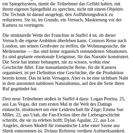
ein Spiegelsystem, damit die Teilnehmer das Gefühl haben, mit
ihrem eigenen Spiegelbild zu sprechen, nicht mit einem Objektiv.
Die Technik ist darauf ausgelegt, den Aufführungsdruck zu
reduzieren. Sie ist, im Grunde, ein Versuch, Maskierung vor der
Kamera zu verringern.
Die strukturelle Wette der Franchise in Staffel 4 ist, ob dieser
Versuch die eigene Ambition überleben kann. Connors Reise nach
London, um seinen Großvater zu treffen, die Wohnungssuche, die
Meilensteine — das sind keine organisch entstandenen Situationen.
Es sind geplante emotionale Ereignisse, für das Narrativ konstruiert.
Die Serie hat immer behauptet, nie zu wissen, wohin eine
Geschichte führt. Eine transatlantische Reise, für die Kamera
organisiert, ist per Definition eine Geschichte, die die Produktion
bereits kennt. Das ist kein Versagen. Aber es ist eine sichtbare Naht
in dem ansonsten nahtlosen Naturalismus, auf den die Serie ihren
Ruf gegründet hat.
Drei neue Teilnehmer stoßen in Staffel 4 dazu: Logan Pereira, 25,
aus Las Vegas, der zum ersten Mal in die Welt des Datings
eintaucht, strukturiert um eine Leidenschaft für Züge; Emma Sue
Miller, 22, aus Utah, die Fan-Fiction über die Liebesgeschichte
schreibt, die sie zu erleben hofft; Dylan Aguilar, 22, aus Los
Angeles, dessen Modell für romantische Liebe einer Szene aus
Shrek entnommen ist. Dylans Referenz verdient Aufmerksamkeit.