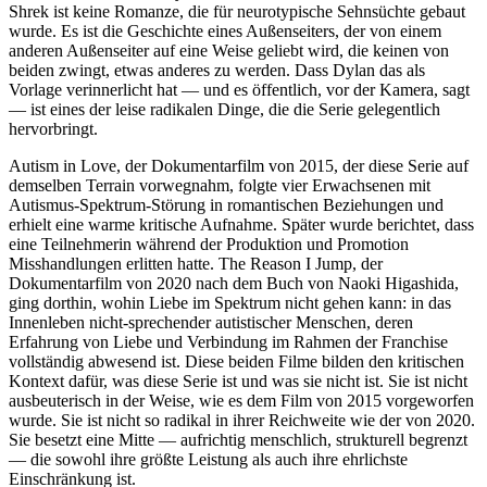
Shrek ist keine Romanze, die für neurotypische Sehnsüchte gebaut
wurde. Es ist die Geschichte eines Außenseiters, der von einem
anderen Außenseiter auf eine Weise geliebt wird, die keinen von
beiden zwingt, etwas anderes zu werden. Dass Dylan das als
Vorlage verinnerlicht hat — und es öffentlich, vor der Kamera, sagt
— ist eines der leise radikalen Dinge, die die Serie gelegentlich
hervorbringt.
Autism in Love, der Dokumentarfilm von 2015, der diese Serie auf
demselben Terrain vorwegnahm, folgte vier Erwachsenen mit
Autismus-Spektrum-Störung in romantischen Beziehungen und
erhielt eine warme kritische Aufnahme. Später wurde berichtet, dass
eine Teilnehmerin während der Produktion und Promotion
Misshandlungen erlitten hatte. The Reason I Jump, der
Dokumentarfilm von 2020 nach dem Buch von Naoki Higashida,
ging dorthin, wohin Liebe im Spektrum nicht gehen kann: in das
Innenleben nicht-sprechender autistischer Menschen, deren
Erfahrung von Liebe und Verbindung im Rahmen der Franchise
vollständig abwesend ist. Diese beiden Filme bilden den kritischen
Kontext dafür, was diese Serie ist und was sie nicht ist. Sie ist nicht
ausbeuterisch in der Weise, wie es dem Film von 2015 vorgeworfen
wurde. Sie ist nicht so radikal in ihrer Reichweite wie der von 2020.
Sie besetzt eine Mitte — aufrichtig menschlich, strukturell begrenzt
— die sowohl ihre größte Leistung als auch ihre ehrlichste
Einschränkung ist.