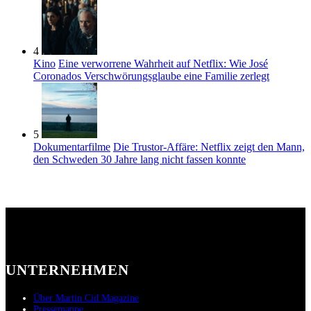
4
Kino
Eine verworrene Wahrheit auf Netflix: Wie José
Coronados Verschwörungsglaube eine Familie zerlegt
5
Dokumentarfilme
Die Trustor-Affäre: Netflix zeigt den Mann,
den Schweden 30 Jahre lang nicht fassen konnte
UNTERNEHMEN
Über Martin Cid Magazine
Pressemappe