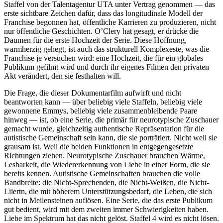
Staffel von der Talentagentur UTA unter Vertrag genommen — das
erste sichtbare Zeichen dafür, dass das longitudinale Modell der
Franchise begonnen hat, öffentliche Karrieren zu produzieren, nicht
nur öffentliche Geschichten. O’Clery hat gesagt, er drücke die
Daumen für die erste Hochzeit der Serie. Diese Hoffnung,
warmherzig gehegt, ist auch das strukturell Komplexeste, was die
Franchise je versuchen wird: eine Hochzeit, die für ein globales
Publikum gefilmt wird und durch ihr eigenes Filmen den privaten
Akt verändert, den sie festhalten will.
Die Frage, die dieser Dokumentarfilm aufwirft und nicht
beantworten kann — über beliebig viele Staffeln, beliebig viele
gewonnene Emmys, beliebig viele zusammenbleibende Paare
hinweg — ist, ob eine Serie, die primär für neurotypische Zuschauer
gemacht wurde, gleichzeitig authentische Repräsentation für die
autistische Gemeinschaft sein kann, die sie porträtiert. Nicht weil sie
grausam ist. Weil die beiden Funktionen in entgegengesetzte
Richtungen ziehen. Neurotypische Zuschauer brauchen Wärme,
Lesbarkeit, die Wiedererkennung von Liebe in einer Form, die sie
bereits kennen. Autistische Gemeinschaften brauchen die volle
Bandbreite: die Nicht-Sprechenden, die Nicht-Weißen, die Nicht-
Liiertn, die mit höherem Unterstützungsbedarf, die Leben, die sich
nicht in Meilensteinen auflösen. Eine Serie, die das erste Publikum
gut bedient, wird mit dem zweiten immer Schwierigkeiten haben.
Liebe im Spektrum hat das nicht gelöst. Staffel 4 wird es nicht lösen.