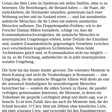
Genau das filmt Liebe im Spektrum seit sieben Staffeln, ohne es zu
benennen. Die Beziehungen, die Bestand haben — die Paare, die
zurückkehren, die füreinander umziehen, gemeinsam nach einer
Wohnung suchen und ins Ausland reisen — sind fast ausnahmslos
autistische Menschen, die ihr Leben mit anderen autistischen
Menschen aufbauen. Das Doppelempathie-Problem, wie es der
Forscher Damian Milton formulierte, schlägt vor, dass die
Kommunikationsschwierigkeiten, die autistische Menschen in
neurotypischen Umgebungen erleben, keine Defizite des Einzelnen
sind, sondern Zusammenbrüche gegenseitigen Verstehens zwischen
zwei verschiedenen kognitiven Architekturen. Wenn beide
Architekturen gleich sind, ist Kommunikation nicht nur möglich —
sie ist, so die Forschung, authentischer als in jeder neurotypischen
sozialen Umgebung.
Die Serie hat das immer intuitiv gewusst. Die wärmsten Momente in
ihrem Katalog sind nicht die Verabredungen in Restaurants — eine
Umgebung, die die autistische Bloggerin Allison Wall direkt als eine
der sensorisch feindseligsten für neurodivergente Menschen
bezeichnet hat — sondern die stillen Szenen zu Hause, die parallel
verfolgten gemeinsamen Interessen, die Momente, in denen ein
Teilnehmer die gespielte Leichtigkeit ablegt und direkt sagt, was er
braucht. Es ist kein Zufall, dass das auch die Momente sind, die der
Schnitt bewahrt. O’Clery filmt mit 200mm ohne künstliches Licht,
mit einer winzigen Crew, und verwendet bei den Hauptinterviews