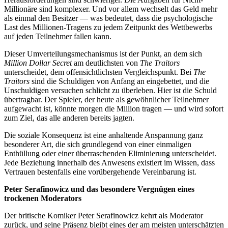
Millionäre sind komplexer. Und vor allem wechselt das Geld mehr
als einmal den Besitzer — was bedeutet, dass die psychologische
Last des Millionen-Tragens zu jedem Zeitpunkt des Wettbewerbs
auf jeden Teilnehmer fallen kann.
Dieser Umverteilungsmechanismus ist der Punkt, an dem sich
Million Dollar Secret
am deutlichsten von
The Traitors
unterscheidet, dem offensichtlichsten Vergleichspunkt. Bei
The
Traitors
sind die Schuldigen von Anfang an eingebettet, und die
Unschuldigen versuchen schlicht zu überleben. Hier ist die Schuld
übertragbar. Der Spieler, der heute als gewöhnlicher Teilnehmer
aufgewacht ist, könnte morgen die Million tragen — und wird sofort
zum Ziel, das alle anderen bereits jagten.
Die soziale Konsequenz ist eine anhaltende Anspannung ganz
besonderer Art, die sich grundlegend von einer einmaligen
Enthüllung oder einer überraschenden Eliminierung unterscheidet.
Jede Beziehung innerhalb des Anwesens existiert im Wissen, dass
Vertrauen bestenfalls eine vorübergehende Vereinbarung ist.
Peter Serafinowicz und das besondere Vergnügen eines
trockenen Moderators
Der britische Komiker Peter Serafinowicz kehrt als Moderator
zurück, und seine Präsenz bleibt eines der am meisten unterschätzten