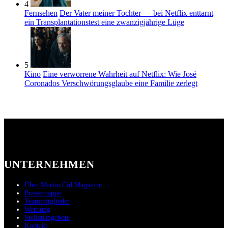
4
Fernsehen
Der Vater meiner Tochter — bei Netflix enttarnt
ein Transplantationstest eine zwanzigjährige Lüge
5
Kino
Eine verworrene Wahrheit auf Netflix: Wie José
Coronados Verschwörungsglaube eine Familie zerlegt
UNTERNEHMEN
Über Martin Cid Magazine
Pressemappe
Teammitglieder
Werbung
Stellenangebote
Kontakt