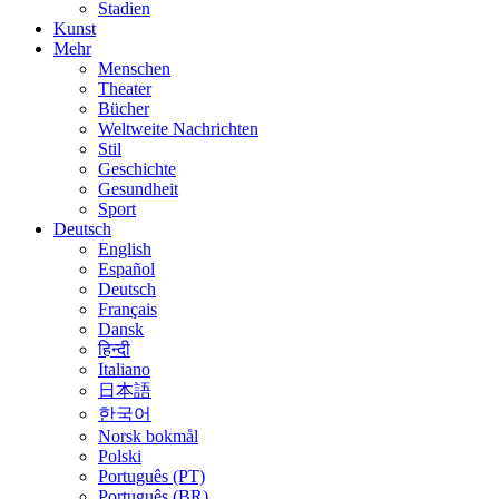
Stadien
Kunst
Mehr
Menschen
Theater
Bücher
Weltweite Nachrichten
Stil
Geschichte
Gesundheit
Sport
Deutsch
English
Español
Deutsch
Français
Dansk
हिन्दी
Italiano
日本語
한국어
Norsk bokmål
Polski
Português (PT)
Português (BR)