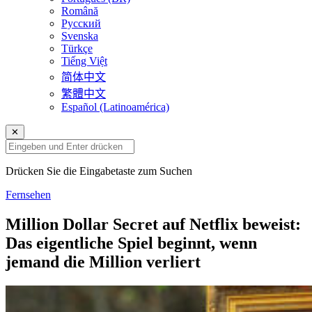
Română
Русский
Svenska
Türkçe
Tiếng Việt
简体中文
繁體中文
Español (Latinoamérica)
✕
Drücken Sie die Eingabetaste zum Suchen
Fernsehen
Million Dollar Secret auf Netflix beweist:
Das eigentliche Spiel beginnt, wenn
jemand die Million verliert