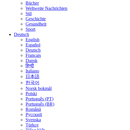
Bücher
Weltweite Nachrichten
Stil
Geschichte
Gesundheit
Sport
Deutsch
English
Español
Deutsch
Français
Dansk
हिन्दी
Italiano
日本語
한국어
Norsk bokmål
Polski
Português (PT)
Português (BR)
Română
Русский
Svenska
Türkçe