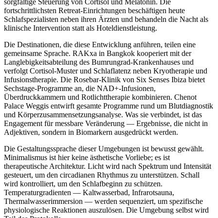
sorgfältige Steuerung von Cortisol und Melatonin. Die
fortschrittlichsten Retreat-Einrichtungen beschäftigen heute
Schlafspezialisten neben ihren Ärzten und behandeln die Nacht als
klinische Intervention statt als Hoteldienstleistung.
Die Destinationen, die diese Entwicklung anführen, teilen eine
gemeinsame Sprache. RAKxa in Bangkok kooperiert mit der
Langlebigkeitsabteilung des Bumrungrad-Krankenhauses und
verfolgt Cortisol-Muster und Schlaflatenz neben Kryotherapie und
Infusionstherapie. Die Rosebar-Klinik von Six Senses Ibiza bietet
Sechstage-Programme an, die NAD+-Infusionen,
Überdruckkammern und Rotlichttherapie kombinieren. Chenot
Palace Weggis entwirft gesamte Programme rund um Blutdiagnostik
und Körperzusammensetzungsanalyse. Was sie verbindet, ist das
Engagement für messbare Veränderung — Ergebnisse, die nicht in
Adjektiven, sondern in Biomarkern ausgedrückt werden.
Die Gestaltungssprache dieser Umgebungen ist bewusst gewählt.
Minimalismus ist hier keine ästhetische Vorliebe; es ist
therapeutische Architektur. Licht wird nach Spektrum und Intensität
gesteuert, um den circadianen Rhythmus zu unterstützen. Schall
wird kontrolliert, um den Schlafbeginn zu schützen.
Temperaturgradienten — Kaltwasserbad, Infrarotsauna,
Thermalwasserimmersion — werden sequenziert, um spezifische
physiologische Reaktionen auszulösen. Die Umgebung selbst wird