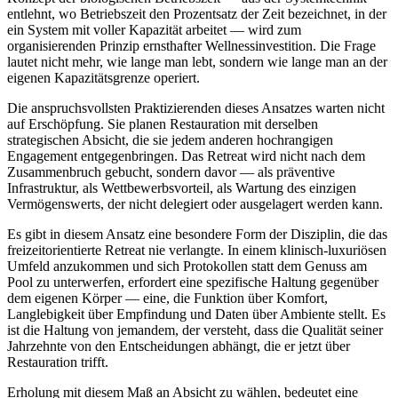
entlehnt, wo Betriebszeit den Prozentsatz der Zeit bezeichnet, in der
ein System mit voller Kapazität arbeitet — wird zum
organisierenden Prinzip ernsthafter Wellnessinvestition. Die Frage
lautet nicht mehr, wie lange man lebt, sondern wie lange man an der
eigenen Kapazitätsgrenze operiert.
Die anspruchsvollsten Praktizierenden dieses Ansatzes warten nicht
auf Erschöpfung. Sie planen Restauration mit derselben
strategischen Absicht, die sie jedem anderen hochrangigen
Engagement entgegenbringen. Das Retreat wird nicht nach dem
Zusammenbruch gebucht, sondern davor — als präventive
Infrastruktur, als Wettbewerbsvorteil, als Wartung des einzigen
Vermögenswerts, der nicht delegiert oder ausgelagert werden kann.
Es gibt in diesem Ansatz eine besondere Form der Disziplin, die das
freizeitorientierte Retreat nie verlangte. In einem klinisch-luxuriösen
Umfeld anzukommen und sich Protokollen statt dem Genuss am
Pool zu unterwerfen, erfordert eine spezifische Haltung gegenüber
dem eigenen Körper — eine, die Funktion über Komfort,
Langlebigkeit über Empfindung und Daten über Ambiente stellt. Es
ist die Haltung von jemandem, der versteht, dass die Qualität seiner
Jahrzehnte von den Entscheidungen abhängt, die er jetzt über
Restauration trifft.
Erholung mit diesem Maß an Absicht zu wählen, bedeutet eine