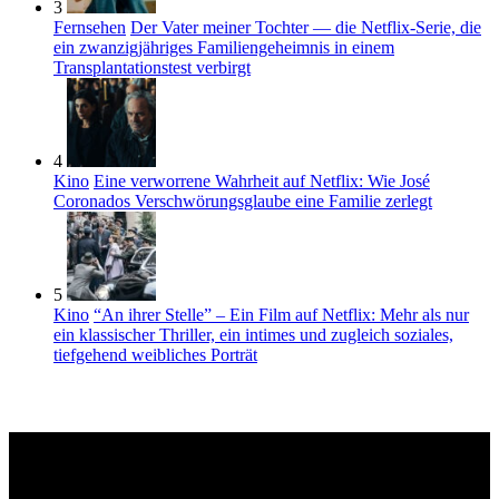
3
Fernsehen
Der Vater meiner Tochter — die Netflix-Serie, die
ein zwanzigjähriges Familiengeheimnis in einem
Transplantationstest verbirgt
4
Kino
Eine verworrene Wahrheit auf Netflix: Wie José
Coronados Verschwörungsglaube eine Familie zerlegt
5
Kino
“An ihrer Stelle” – Ein Film auf Netflix: Mehr als nur
ein klassischer Thriller, ein intimes und zugleich soziales,
tiefgehend weibliches Porträt