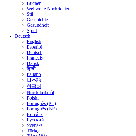
Bücher
Weltweite Nachrichten
Stil
Geschichte
Gesundheit
Sport
Deutsch
English
Español
Deutsch
Français
Dansk
हिन्दी
Italiano
日本語
한국어
Norsk bokmål
Polski
Português (PT)
Português (BR)
Română
Русский
Svenska
Türkçe