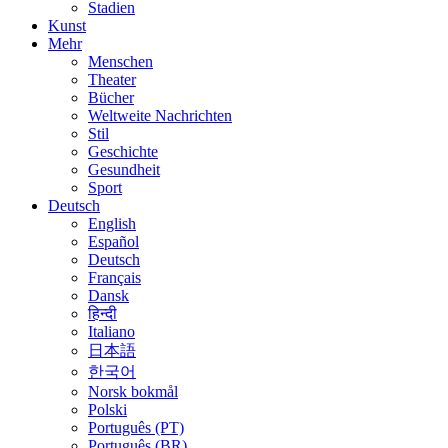
Stadien
Kunst
Mehr
Menschen
Theater
Bücher
Weltweite Nachrichten
Stil
Geschichte
Gesundheit
Sport
Deutsch
English
Español
Deutsch
Français
Dansk
हिन्दी
Italiano
日本語
한국어
Norsk bokmål
Polski
Português (PT)
Português (BR)