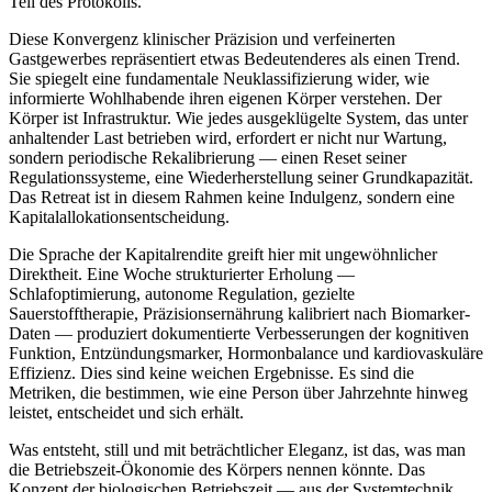
Teil des Protokolls.
Diese Konvergenz klinischer Präzision und verfeinerten
Gastgewerbes repräsentiert etwas Bedeutenderes als einen Trend.
Sie spiegelt eine fundamentale Neuklassifizierung wider, wie
informierte Wohlhabende ihren eigenen Körper verstehen. Der
Körper ist Infrastruktur. Wie jedes ausgeklügelte System, das unter
anhaltender Last betrieben wird, erfordert er nicht nur Wartung,
sondern periodische Rekalibrierung — einen Reset seiner
Regulationssysteme, eine Wiederherstellung seiner Grundkapazität.
Das Retreat ist in diesem Rahmen keine Indulgenz, sondern eine
Kapitalallokationsentscheidung.
Die Sprache der Kapitalrendite greift hier mit ungewöhnlicher
Direktheit. Eine Woche strukturierter Erholung —
Schlafoptimierung, autonome Regulation, gezielte
Sauerstofftherapie, Präzisionsernährung kalibriert nach Biomarker-
Daten — produziert dokumentierte Verbesserungen der kognitiven
Funktion, Entzündungsmarker, Hormonbalance und kardiovaskuläre
Effizienz. Dies sind keine weichen Ergebnisse. Es sind die
Metriken, die bestimmen, wie eine Person über Jahrzehnte hinweg
leistet, entscheidet und sich erhält.
Was entsteht, still und mit beträchtlicher Eleganz, ist das, was man
die Betriebszeit-Ökonomie des Körpers nennen könnte. Das
Konzept der biologischen Betriebszeit — aus der Systemtechnik