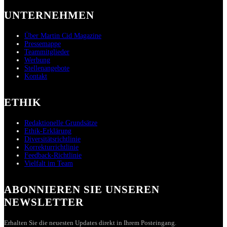
UNTERNEHMEN
Über Martin Cid Magazine
Pressemappe
Teammitglieder
Werbung
Stellenangebote
Kontakt
ETHIK
Redaktionelle Grundsätze
Ethik-Erklärung
Diversitätsrichtlinie
Korrekturrichtlinie
Feedback-Richtlinie
Vielfalt im Team
ABONNIEREN SIE UNSEREN
NEWSLETTER
Erhalten Sie die neuesten Updates direkt in Ihrem Posteingang.