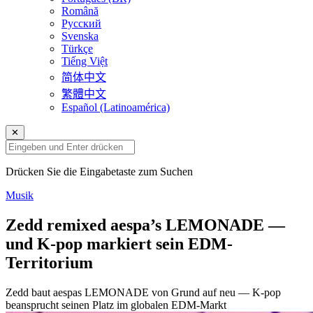
Română
Русский
Svenska
Türkçe
Tiếng Việt
简体中文
繁體中文
Español (Latinoamérica)
✕
Drücken Sie die Eingabetaste zum Suchen
Musik
Zedd remixed aespa’s LEMONADE —
und K-pop markiert sein EDM-
Territorium
Zedd baut aespas LEMONADE von Grund auf neu — K-pop
beansprucht seinen Platz im globalen EDM-Markt