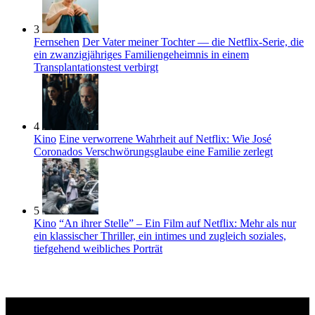
3
Fernsehen
Der Vater meiner Tochter — die Netflix-Serie, die
ein zwanzigjähriges Familiengeheimnis in einem
Transplantationstest verbirgt
4
Kino
Eine verworrene Wahrheit auf Netflix: Wie José
Coronados Verschwörungsglaube eine Familie zerlegt
5
Kino
“An ihrer Stelle” – Ein Film auf Netflix: Mehr als nur
ein klassischer Thriller, ein intimes und zugleich soziales,
tiefgehend weibliches Porträt