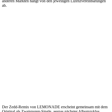
anderen Märkten hängt von den jeweiligen Lizenzvereinbarungen
ab.
Der Zedd-Remix von LEMONADE erscheint gemeinsam mit dem
Original als Zweispuren-Single. aespas nächster Albumzyklus