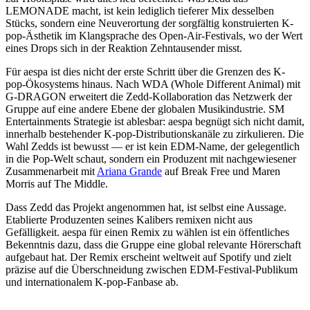
LEMONADE macht, ist kein lediglich tieferer Mix desselben
Stücks, sondern eine Neuverortung der sorgfältig konstruierten K-
pop-Ästhetik im Klangsprache des Open-Air-Festivals, wo der Wert
eines Drops sich in der Reaktion Zehntausender misst.
Für aespa ist dies nicht der erste Schritt über die Grenzen des K-
pop-Ökosystems hinaus. Nach WDA (Whole Different Animal) mit
G-DRAGON erweitert die Zedd-Kollaboration das Netzwerk der
Gruppe auf eine andere Ebene der globalen Musikindustrie. SM
Entertainments Strategie ist ablesbar: aespa begnügt sich nicht damit,
innerhalb bestehender K-pop-Distributionskanäle zu zirkulieren. Die
Wahl Zedds ist bewusst — er ist kein EDM-Name, der gelegentlich
in die Pop-Welt schaut, sondern ein Produzent mit nachgewiesener
Zusammenarbeit mit
Ariana Grande
auf Break Free und Maren
Morris auf The Middle.
Dass Zedd das Projekt angenommen hat, ist selbst eine Aussage.
Etablierte Produzenten seines Kalibers remixen nicht aus
Gefälligkeit. aespa für einen Remix zu wählen ist ein öffentliches
Bekenntnis dazu, dass die Gruppe eine global relevante Hörerschaft
aufgebaut hat. Der Remix erscheint weltweit auf Spotify und zielt
präzise auf die Überschneidung zwischen EDM-Festival-Publikum
und internationalem K-pop-Fanbase ab.