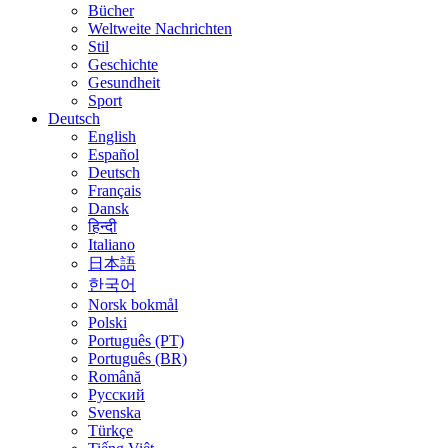
Bücher
Weltweite Nachrichten
Stil
Geschichte
Gesundheit
Sport
Deutsch
English
Español
Deutsch
Français
Dansk
हिन्दी
Italiano
日本語
한국어
Norsk bokmål
Polski
Português (PT)
Português (BR)
Română
Русский
Svenska
Türkçe