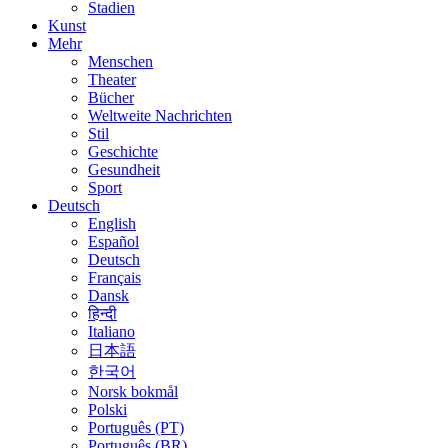
Stadien
Kunst
Mehr
Menschen
Theater
Bücher
Weltweite Nachrichten
Stil
Geschichte
Gesundheit
Sport
Deutsch
English
Español
Deutsch
Français
Dansk
हिन्दी
Italiano
日本語
한국어
Norsk bokmål
Polski
Português (PT)
Português (BR)