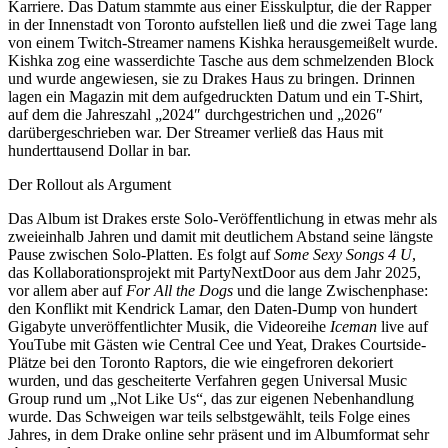
Karriere. Das Datum stammte aus einer Eisskulptur, die der Rapper
in der Innenstadt von Toronto aufstellen ließ und die zwei Tage lang
von einem Twitch-Streamer namens Kishka herausgemeißelt wurde.
Kishka zog eine wasserdichte Tasche aus dem schmelzenden Block
und wurde angewiesen, sie zu Drakes Haus zu bringen. Drinnen
lagen ein Magazin mit dem aufgedruckten Datum und ein T-Shirt,
auf dem die Jahreszahl „2024″ durchgestrichen und „2026″
darübergeschrieben war. Der Streamer verließ das Haus mit
hunderttausend Dollar in bar.
Der Rollout als Argument
Das Album ist Drakes erste Solo-Veröffentlichung in etwas mehr als
zweieinhalb Jahren und damit mit deutlichem Abstand seine längste
Pause zwischen Solo-Platten. Es folgt auf
Some Sexy Songs 4 U
,
das Kollaborationsprojekt mit PartyNextDoor aus dem Jahr 2025,
vor allem aber auf
For All the Dogs
und die lange Zwischenphase:
den Konflikt mit Kendrick Lamar, den Daten-Dump von hundert
Gigabyte unveröffentlichter Musik, die Videoreihe
Iceman
live auf
YouTube mit Gästen wie Central Cee und Yeat, Drakes Courtside-
Plätze bei den Toronto Raptors, die wie eingefroren dekoriert
wurden, und das gescheiterte Verfahren gegen Universal Music
Group rund um „Not Like Us“, das zur eigenen Nebenhandlung
wurde. Das Schweigen war teils selbstgewählt, teils Folge eines
Jahres, in dem Drake online sehr präsent und im Albumformat sehr