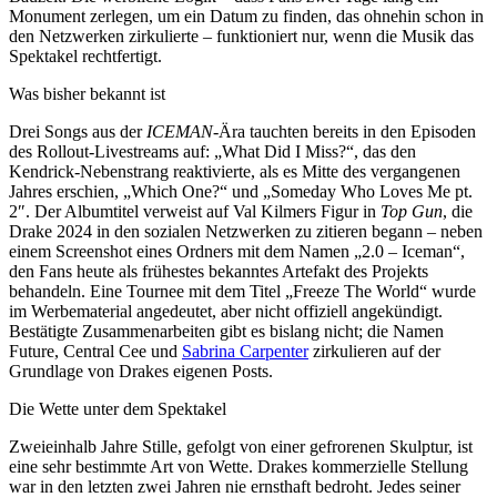
Monument zerlegen, um ein Datum zu finden, das ohnehin schon in
den Netzwerken zirkulierte – funktioniert nur, wenn die Musik das
Spektakel rechtfertigt.
Was bisher bekannt ist
Drei Songs aus der
ICEMAN
-Ära tauchten bereits in den Episoden
des Rollout-Livestreams auf: „What Did I Miss?“, das den
Kendrick-Nebenstrang reaktivierte, als es Mitte des vergangenen
Jahres erschien, „Which One?“ und „Someday Who Loves Me pt.
2″. Der Albumtitel verweist auf Val Kilmers Figur in
Top Gun
, die
Drake 2024 in den sozialen Netzwerken zu zitieren begann – neben
einem Screenshot eines Ordners mit dem Namen „2.0 – Iceman“,
den Fans heute als frühestes bekanntes Artefakt des Projekts
behandeln. Eine Tournee mit dem Titel „Freeze The World“ wurde
im Werbematerial angedeutet, aber nicht offiziell angekündigt.
Bestätigte Zusammenarbeiten gibt es bislang nicht; die Namen
Future, Central Cee und
Sabrina Carpenter
zirkulieren auf der
Grundlage von Drakes eigenen Posts.
Die Wette unter dem Spektakel
Zweieinhalb Jahre Stille, gefolgt von einer gefrorenen Skulptur, ist
eine sehr bestimmte Art von Wette. Drakes kommerzielle Stellung
war in den letzten zwei Jahren nie ernsthaft bedroht. Jedes seiner