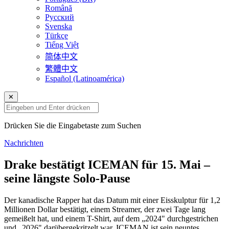
Română
Русский
Svenska
Türkçe
Tiếng Việt
简体中文
繁體中文
Español (Latinoamérica)
✕
Drücken Sie die Eingabetaste zum Suchen
Nachrichten
Drake bestätigt ICEMAN für 15. Mai –
seine längste Solo-Pause
Der kanadische Rapper hat das Datum mit einer Eisskulptur für 1,2
Millionen Dollar bestätigt, einem Streamer, der zwei Tage lang
gemeißelt hat, und einem T-Shirt, auf dem „2024" durchgestrichen
und „2026" darübergekritzelt war. ICEMAN ist sein neuntes