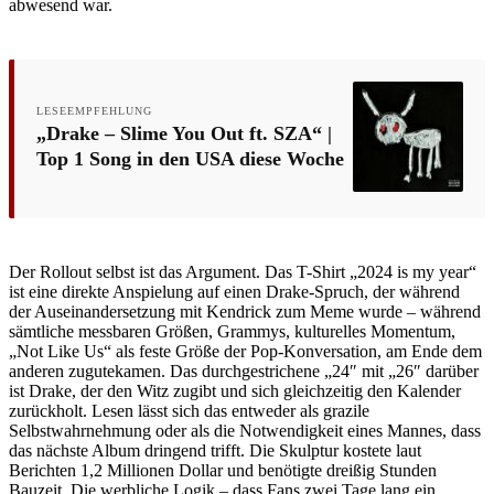
abwesend war.
LESEEMPFEHLUNG
„Drake – Slime You Out ft. SZA“ |
Top 1 Song in den USA diese Woche
Der Rollout selbst ist das Argument. Das T-Shirt „2024 is my year“
ist eine direkte Anspielung auf einen Drake-Spruch, der während
der Auseinandersetzung mit Kendrick zum Meme wurde – während
sämtliche messbaren Größen, Grammys, kulturelles Momentum,
„Not Like Us“ als feste Größe der Pop-Konversation, am Ende dem
anderen zugutekamen. Das durchgestrichene „24″ mit „26″ darüber
ist Drake, der den Witz zugibt und sich gleichzeitig den Kalender
zurückholt. Lesen lässt sich das entweder als grazile
Selbstwahrnehmung oder als die Notwendigkeit eines Mannes, dass
das nächste Album dringend trifft. Die Skulptur kostete laut
Berichten 1,2 Millionen Dollar und benötigte dreißig Stunden
Bauzeit. Die werbliche Logik – dass Fans zwei Tage lang ein