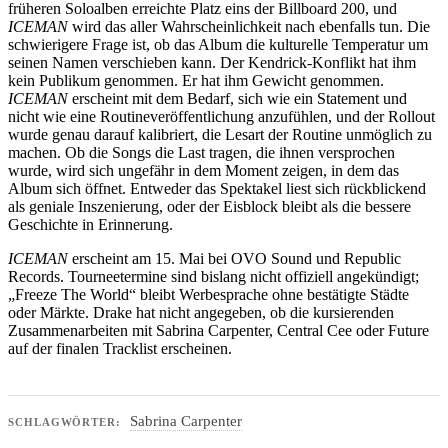
früheren Soloalben erreichte Platz eins der Billboard 200, und
ICEMAN
wird das aller Wahrscheinlichkeit nach ebenfalls tun. Die
schwierigere Frage ist, ob das Album die kulturelle Temperatur um
seinen Namen verschieben kann. Der Kendrick-Konflikt hat ihm
kein Publikum genommen. Er hat ihm Gewicht genommen.
ICEMAN
erscheint mit dem Bedarf, sich wie ein Statement und
nicht wie eine Routineveröffentlichung anzufühlen, und der Rollout
wurde genau darauf kalibriert, die Lesart der Routine unmöglich zu
machen. Ob die Songs die Last tragen, die ihnen versprochen
wurde, wird sich ungefähr in dem Moment zeigen, in dem das
Album sich öffnet. Entweder das Spektakel liest sich rückblickend
als geniale Inszenierung, oder der Eisblock bleibt als die bessere
Geschichte in Erinnerung.
ICEMAN
erscheint am 15. Mai bei OVO Sound und Republic
Records. Tourneetermine sind bislang nicht offiziell angekündigt;
„Freeze The World“ bleibt Werbesprache ohne bestätigte Städte
oder Märkte. Drake hat nicht angegeben, ob die kursierenden
Zusammenarbeiten mit Sabrina Carpenter, Central Cee oder Future
auf der finalen Tracklist erscheinen.
Sabrina Carpenter
SCHLAGWÖRTER: