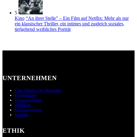
5
Kino
“An ihrer Stelle” – Ein Film auf Netflix: Mehr als nur
ein klassischer Thriller, ein intimes und zugleich soziales,
tiefgehend weibliches Porträt
UNTERNEHMEN
Über Martin Cid Magazine
Pressemappe
Teammitglieder
Werbung
Stellenangebote
Kontakt
ETHIK