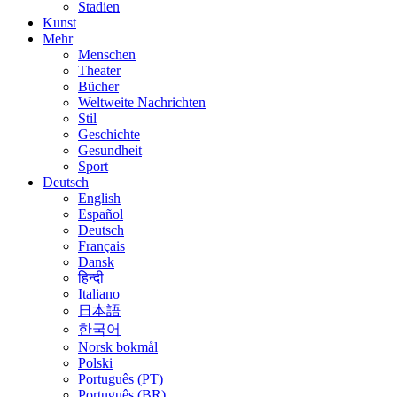
Stadien
Kunst
Mehr
Menschen
Theater
Bücher
Weltweite Nachrichten
Stil
Geschichte
Gesundheit
Sport
Deutsch
English
Español
Deutsch
Français
Dansk
हिन्दी
Italiano
日本語
한국어
Norsk bokmål
Polski
Português (PT)
Português (BR)