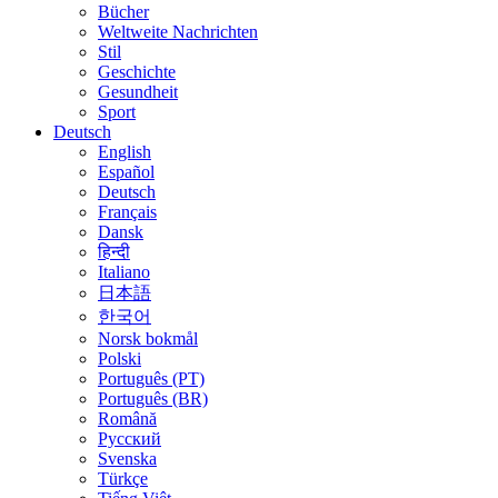
Bücher
Weltweite Nachrichten
Stil
Geschichte
Gesundheit
Sport
Deutsch
English
Español
Deutsch
Français
Dansk
हिन्दी
Italiano
日本語
한국어
Norsk bokmål
Polski
Português (PT)
Português (BR)
Română
Русский
Svenska
Türkçe