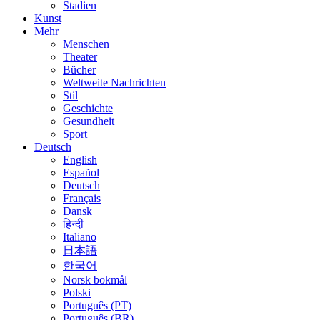
Stadien
Kunst
Mehr
Menschen
Theater
Bücher
Weltweite Nachrichten
Stil
Geschichte
Gesundheit
Sport
Deutsch
English
Español
Deutsch
Français
Dansk
हिन्दी
Italiano
日本語
한국어
Norsk bokmål
Polski
Português (PT)
Português (BR)