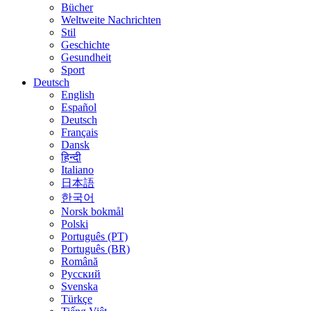
Bücher
Weltweite Nachrichten
Stil
Geschichte
Gesundheit
Sport
Deutsch
English
Español
Deutsch
Français
Dansk
हिन्दी
Italiano
日本語
한국어
Norsk bokmål
Polski
Português (PT)
Português (BR)
Română
Русский
Svenska
Türkçe