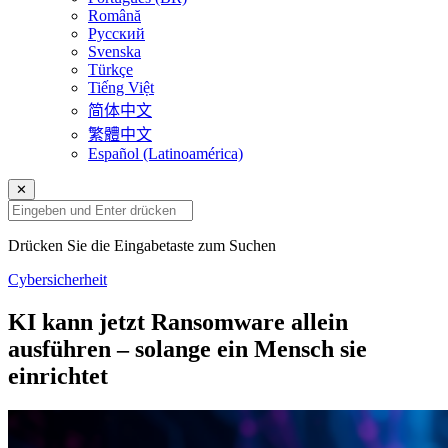
Română
Русский
Svenska
Türkçe
Tiếng Việt
简体中文
繁體中文
Español (Latinoamérica)
✕
Drücken Sie die Eingabetaste zum Suchen
Cybersicherheit
KI kann jetzt Ransomware allein
ausführen – solange ein Mensch sie
einrichtet