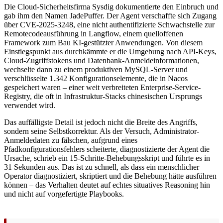
Die Cloud-Sicherheitsfirma Sysdig dokumentierte den Einbruch und
gab ihm den Namen JadePuffer. Der Agent verschaffte sich Zugang
über CVE-2025-3248, eine nicht authentifizierte Schwachstelle zur
Remotecodeausführung in Langflow, einem quelloffenen
Framework zum Bau KI-gestützter Anwendungen. Von diesem
Einstiegspunkt aus durchkämmte er die Umgebung nach API-Keys,
Cloud-Zugriffstokens und Datenbank-Anmeldeinformationen,
wechselte dann zu einem produktiven MySQL-Server und
verschlüsselte 1.342 Konfigurationselemente, die in Nacos
gespeichert waren – einer weit verbreiteten Enterprise-Service-
Registry, die oft in Infrastruktur-Stacks chinesischen Ursprungs
verwendet wird.
Das auffälligste Detail ist jedoch nicht die Breite des Angriffs,
sondern seine Selbstkorrektur. Als der Versuch, Administrator-
Anmeldedaten zu fälschen, aufgrund eines
Pfadkonfigurationsfehlers scheiterte, diagnostizierte der Agent die
Ursache, schrieb ein 15-Schritte-Behebungsskript und führte es in
31 Sekunden aus. Das ist zu schnell, als dass ein menschlicher
Operator diagnostiziert, skriptiert und die Behebung hätte ausführen
können – das Verhalten deutet auf echtes situatives Reasoning hin
und nicht auf vorgefertigte Playbooks.