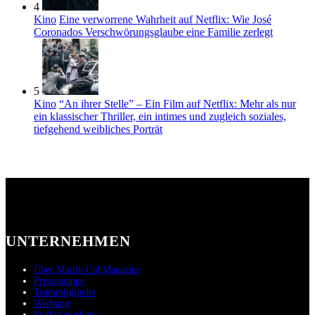
4
Kino
Eine verworrene Wahrheit auf Netflix: Wie José
Coronados Verschwörungsglaube eine Familie zerlegt
5
Kino
“An ihrer Stelle” – Ein Film auf Netflix: Mehr als nur
ein klassischer Thriller, ein intimes und zugleich soziales,
tiefgehend weibliches Porträt
UNTERNEHMEN
Über Martin Cid Magazine
Pressemappe
Teammitglieder
Werbung
Stellenangebote