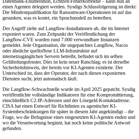
Datenbank-Enumeration, Echtzeit-Fehlerkorrektur – kann nun an
einen Agenten delegiert werden. Sysdigs Schlussfolgerung ist direkt:
Die Mindestqualifikation für Ransomware-Operationen ist auf das
gesunken, was es kostet, ein Sprachmodell zu betreiben.
Der Angriff zielte auf Langflow-Installationen ab, die im Internet
exponiert waren. Zum Zeitpunkt der Veröffentlichung der
Langflow-CVE wurden rund 7.000 verwundbare Instanzen
gemeldet. Jede Organisation, die ungepatchtes Langflow, Nacos
oder ähnliche quelloffene LLM-Infrastruktur auf
internetzugänglichen Servern betreibt, befindet sich im selben
Gefährdungsfenster. Dies ist kein neuer Ratschlag; es ist derselbe
Sicherheitshinweis, der bereits vor KI-Agenten existierte. Der
Unterschied ist, dass der Operator, der nach diesen exponierten
Diensten sucht, jetzt automatisch läuft.
Die Langflow-Schwachstelle wurde im April 2025 gepatcht. Sysdig
veröffentlichte vollständige Indikatoren für eine Kompromittierung,
einschließlich C2-IP-Adressen und der Lösegeld-Kontaktadresse.
CISA hat einen Entwurf für Richtlinien zu agentischer KI-
Systembeschränkungen für später in diesem Jahr angekündigt – die
Frage, wo die Befugnisse eines eingesetzten KI-Agenten enden und
wo die Verantwortung beginnt, hat noch keine politische Antwort
gefunden.