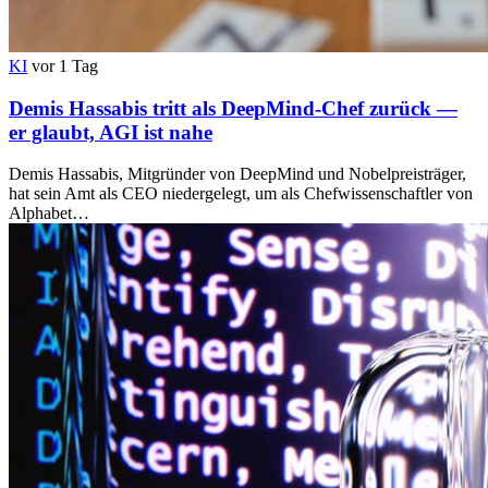
KI
vor 1 Tag
Demis Hassabis tritt als DeepMind-Chef zurück —
er glaubt, AGI ist nahe
Demis Hassabis, Mitgründer von DeepMind und Nobelpreisträger,
hat sein Amt als CEO niedergelegt, um als Chefwissenschaftler von
Alphabet…