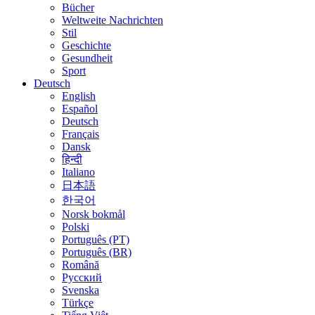
Bücher
Weltweite Nachrichten
Stil
Geschichte
Gesundheit
Sport
Deutsch
English
Español
Deutsch
Français
Dansk
हिन्दी
Italiano
日本語
한국어
Norsk bokmål
Polski
Português (PT)
Português (BR)
Română
Русский
Svenska
Türkçe