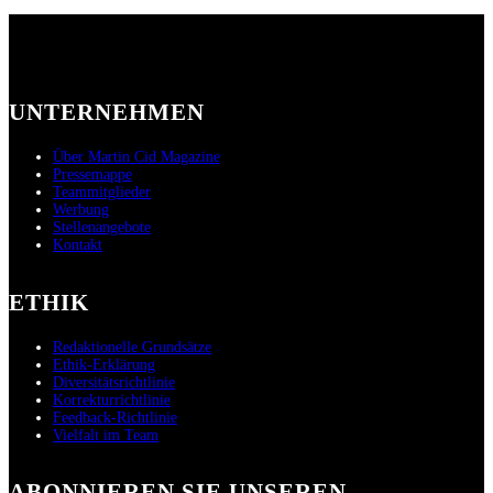
Beiträge
UNTERNEHMEN
Über Martin Cid Magazine
Pressemappe
Teammitglieder
Werbung
Stellenangebote
Kontakt
ETHIK
Redaktionelle Grundsätze
Ethik-Erklärung
Diversitätsrichtlinie
Korrekturrichtlinie
Feedback-Richtlinie
Vielfalt im Team
ABONNIEREN SIE UNSEREN