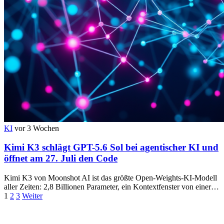
KI
vor 3 Wochen
Kimi K3 schlägt GPT-5.6 Sol bei agentischer KI und
öffnet am 27. Juli den Code
Kimi K3 von Moonshot AI ist das größte Open-Weights-KI-Modell
aller Zeiten: 2,8 Billionen Parameter, ein Kontextfenster von einer…
Seitennummerierung
1
2
3
Weiter
der