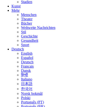
Stadien
Kunst
Mehr
Menschen
Theater
Bücher
Weltweite Nachrichten
Stil
Geschichte
Gesundheit
Sport
Deutsch
English
Español
Deutsch
Français
Dansk
हिन्दी
Italiano
日本語
한국어
Norsk bokmål
Polski
Português (PT)
Português (BR)