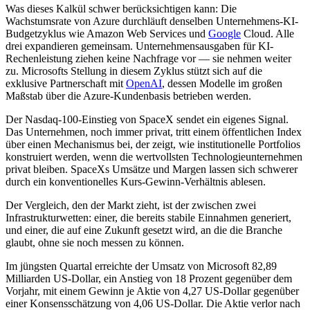
Was dieses Kalkül schwer berücksichtigen kann: Die
Wachstumsrate von Azure durchläuft denselben Unternehmens-KI-
Budgetzyklus wie Amazon Web Services und
Google
Cloud. Alle
drei expandieren gemeinsam. Unternehmensausgaben für KI-
Rechenleistung ziehen keine Nachfrage vor — sie nehmen weiter
zu. Microsofts Stellung in diesem Zyklus stützt sich auf die
exklusive Partnerschaft mit
OpenAI
, dessen Modelle im großen
Maßstab über die Azure-Kundenbasis betrieben werden.
Der Nasdaq-100-Einstieg von SpaceX sendet ein eigenes Signal.
Das Unternehmen, noch immer privat, tritt einem öffentlichen Index
über einen Mechanismus bei, der zeigt, wie institutionelle Portfolios
konstruiert werden, wenn die wertvollsten Technologieunternehmen
privat bleiben. SpaceXs Umsätze und Margen lassen sich schwerer
durch ein konventionelles Kurs-Gewinn-Verhältnis ablesen.
Der Vergleich, den der Markt zieht, ist der zwischen zwei
Infrastrukturwetten: einer, die bereits stabile Einnahmen generiert,
und einer, die auf eine Zukunft gesetzt wird, an die die Branche
glaubt, ohne sie noch messen zu können.
Im jüngsten Quartal erreichte der Umsatz von Microsoft 82,89
Milliarden US-Dollar, ein Anstieg von 18 Prozent gegenüber dem
Vorjahr, mit einem Gewinn je Aktie von 4,27 US-Dollar gegenüber
einer Konsensschätzung von 4,06 US-Dollar. Die Aktie verlor nach