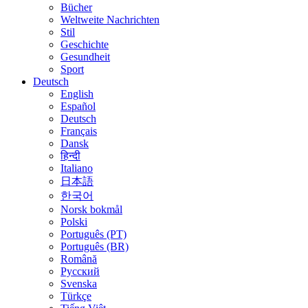
Bücher
Weltweite Nachrichten
Stil
Geschichte
Gesundheit
Sport
Deutsch
English
Español
Deutsch
Français
Dansk
हिन्दी
Italiano
日本語
한국어
Norsk bokmål
Polski
Português (PT)
Português (BR)
Română
Русский
Svenska
Türkçe