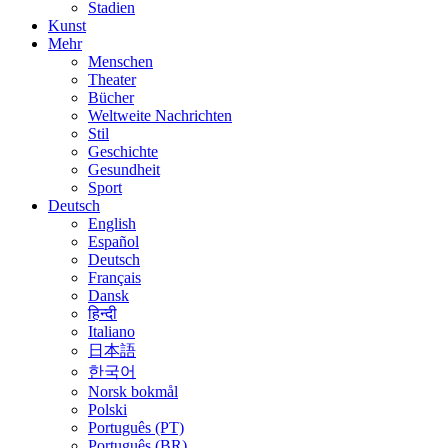
Stadien
Kunst
Mehr
Menschen
Theater
Bücher
Weltweite Nachrichten
Stil
Geschichte
Gesundheit
Sport
Deutsch
English
Español
Deutsch
Français
Dansk
हिन्दी
Italiano
日本語
한국어
Norsk bokmål
Polski
Português (PT)
Português (BR)