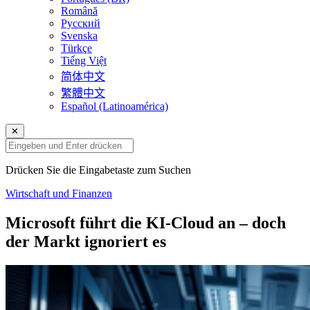
Română
Русский
Svenska
Türkçe
Tiếng Việt
简体中文
繁體中文
Español (Latinoamérica)
✕
Drücken Sie die Eingabetaste zum Suchen
Wirtschaft und Finanzen
Microsoft führt die KI-Cloud an – doch
der Markt ignoriert es