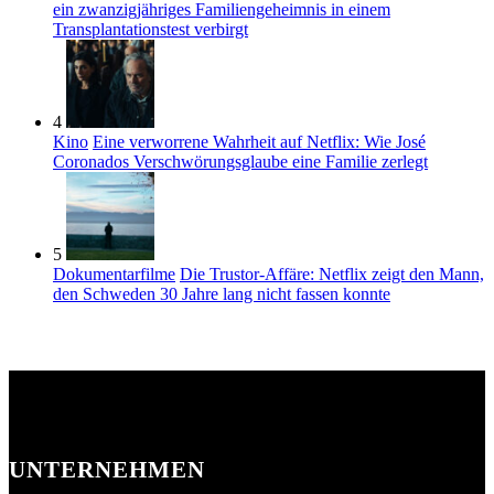
ein zwanzigjähriges Familiengeheimnis in einem
Transplantationstest verbirgt
4
Kino
Eine verworrene Wahrheit auf Netflix: Wie José
Coronados Verschwörungsglaube eine Familie zerlegt
5
Dokumentarfilme
Die Trustor-Affäre: Netflix zeigt den Mann,
den Schweden 30 Jahre lang nicht fassen konnte
UNTERNEHMEN