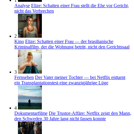
1
Analyse
Elize: Schatten einer Frau stellt die Ehe vor Gericht,
nicht das Verbrechen
2
Kino
Elize: Schatten einer Frau — der brasilianische
Kriminalfilm, der die Wohnung betritt, nicht den Gerichtssaal
3
Fernsehen
Der Vater meiner Tochter — bei Netflix enttarnt
ein Transplantationstest eine zwanzigjährige Lüge
4
Dokumentarfilme
Die Trustor-Affäre: Netflix zeigt den Mann,
den Schweden 30 Jahre lang nicht fassen konnte