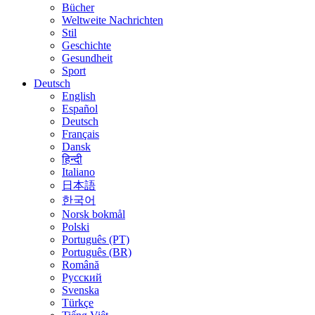
Bücher
Weltweite Nachrichten
Stil
Geschichte
Gesundheit
Sport
Deutsch
English
Español
Deutsch
Français
Dansk
हिन्दी
Italiano
日本語
한국어
Norsk bokmål
Polski
Português (PT)
Português (BR)
Română
Русский
Svenska
Türkçe