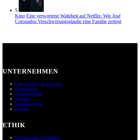
5
Kino
Eine verworrene Wahrheit auf Netflix: Wie José
Coronados Verschwörungsglaube eine Familie zerlegt
UNTERNEHMEN
Über Martin Cid Magazine
Pressemappe
Teammitglieder
Werbung
Stellenangebote
Kontakt
ETHIK
Redaktionelle Grundsätze