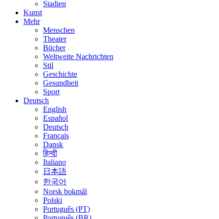
Stadien
Kunst
Mehr
Menschen
Theater
Bücher
Weltweite Nachrichten
Stil
Geschichte
Gesundheit
Sport
Deutsch
English
Español
Deutsch
Français
Dansk
हिन्दी
Italiano
日本語
한국어
Norsk bokmål
Polski
Português (PT)
Português (BR)