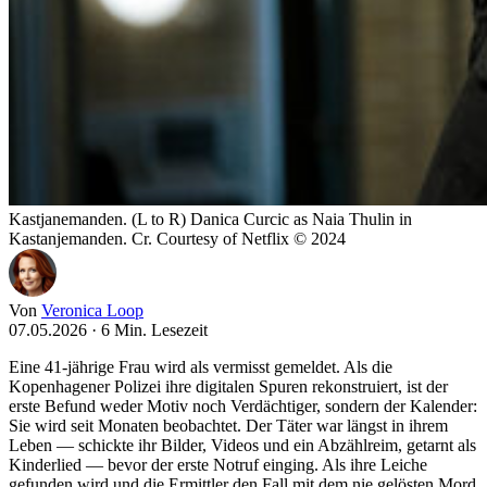
Kastjanemanden. (L to R) Danica Curcic as Naia Thulin in
Kastanjemanden. Cr. Courtesy of Netflix © 2024
Von
Veronica Loop
07.05.2026
·
6 Min. Lesezeit
Eine 41-jährige Frau wird als vermisst gemeldet. Als die
Kopenhagener Polizei ihre digitalen Spuren rekonstruiert, ist der
erste Befund weder Motiv noch Verdächtiger, sondern der Kalender:
Sie wird seit Monaten beobachtet. Der Täter war längst in ihrem
Leben — schickte ihr Bilder, Videos und ein Abzählreim, getarnt als
Kinderlied — bevor der erste Notruf einging. Als ihre Leiche
gefunden wird und die Ermittler den Fall mit dem nie gelösten Mord