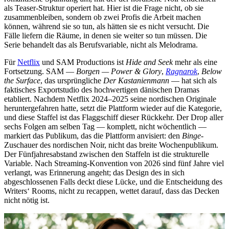
als Teaser-Struktur operiert hat. Hier ist die Frage nicht, ob sie
zusammenbleiben, sondern ob zwei Profis die Arbeit machen
können, während sie so tun, als hätten sie es nicht versucht. Die
Fälle liefern die Räume, in denen sie weiter so tun müssen. Die
Serie behandelt das als Berufsvariable, nicht als Melodrama.
Für
Netflix
und SAM Productions ist
Hide and Seek
mehr als eine
Fortsetzung. SAM —
Borgen — Power & Glory
,
Ragnarok
,
Below
the Surface
, das ursprüngliche
Der Kastanienmann
— hat sich als
faktisches Exportstudio des hochwertigen dänischen Dramas
etabliert. Nachdem Netflix 2024–2025 seine nordischen Originale
heruntergefahren hatte, setzt die Plattform wieder auf die Kategorie,
und diese Staffel ist das Flaggschiff dieser Rückkehr. Der Drop aller
sechs Folgen am selben Tag — komplett, nicht wöchentlich —
markiert das Publikum, das die Plattform anvisiert: den
Binge
-
Zuschauer des nordischen Noir, nicht das breite Wochenpublikum.
Der Fünfjahresabstand zwischen den Staffeln ist die strukturelle
Variable. Nach Streaming-Konvention von 2026 sind fünf Jahre viel
verlangt, was Erinnerung angeht; das Design des in sich
abgeschlossenen Falls deckt diese Lücke, und die Entscheidung des
Writers‘ Rooms, nicht zu recappen, wettet darauf, dass das Decken
nicht nötig ist.