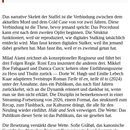
Das narrative Skelett der Staffel ist die Verbindung zwischen dem
aktuellen Mord und dem Cold Case von vor zwei Jahren. Diese
Verbindung ist die These, bevor jemand spricht: Das Procedural
kann erst nach dem zweiten Opfer beginnen. Die Struktur
funktioniert, weil sie reproduziert, wie digitales Stalking tatsächlich
entdeckt wird. Man fasst keinen digitalen Stalker, weil ihn jemand
dabei gesehen hat. Man fasst ihn, weil er es zweimal getan hat.
Milad Alami zeichnet als konzeptioneller Regisseur und führt bei
drei Folgen Regie. Roni Ezra inszeniert die anderen drei. Mikkel
Boe Følsgaard und Danica Curcic kehren ohne Einführungsszene
zu Hess und Thulin zurück — Dorte W. Høgh und Emilie Lebech
Kaae adaptieren Sveistrups Roman
Tælle til en, tælle til to
(2024)
unter der Annahme, dass ein Publikum, das nach fünf Jahren
zurückkehrt, sich an die Dynamik erinnert und dankbar ist, wenn
man sie ihm nicht erklärt. Die Disziplin ist bemerkenswert in einer
Streaming-Fortsetzung von 2026, einem Format, das strukturell zum
Recap, zum Flashback, zur Kaltszene drängt, die alle für den
Neuling wieder einführt.
Hide and Seek
verweigert. Die Wette: Das
Publikum dieser Serie ist das Publikum, das sie gesehen hat.
Die Besetzung verstärkt diese Wette. Sofie Gråbøl, das kanonische