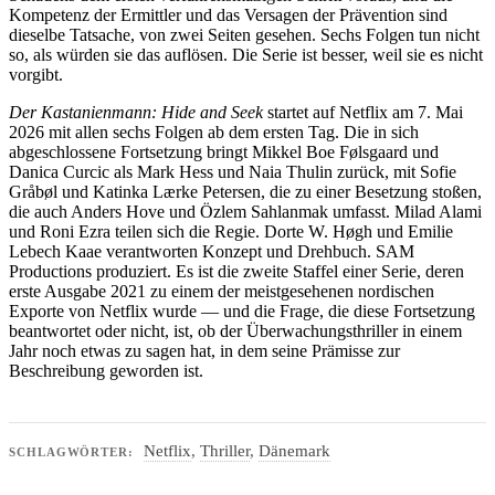
Kompetenz der Ermittler und das Versagen der Prävention sind
dieselbe Tatsache, von zwei Seiten gesehen. Sechs Folgen tun nicht
so, als würden sie das auflösen. Die Serie ist besser, weil sie es nicht
vorgibt.
Der Kastanienmann: Hide and Seek
startet auf Netflix am 7. Mai
2026 mit allen sechs Folgen ab dem ersten Tag. Die in sich
abgeschlossene Fortsetzung bringt Mikkel Boe Følsgaard und
Danica Curcic als Mark Hess und Naia Thulin zurück, mit Sofie
Gråbøl und Katinka Lærke Petersen, die zu einer Besetzung stoßen,
die auch Anders Hove und Özlem Sahlanmak umfasst. Milad Alami
und Roni Ezra teilen sich die Regie. Dorte W. Høgh und Emilie
Lebech Kaae verantworten Konzept und Drehbuch. SAM
Productions produziert. Es ist die zweite Staffel einer Serie, deren
erste Ausgabe 2021 zu einem der meistgesehenen nordischen
Exporte von Netflix wurde — und die Frage, die diese Fortsetzung
beantwortet oder nicht, ist, ob der Überwachungsthriller in einem
Jahr noch etwas zu sagen hat, in dem seine Prämisse zur
Beschreibung geworden ist.
Netflix
,
Thriller
,
Dänemark
SCHLAGWÖRTER: