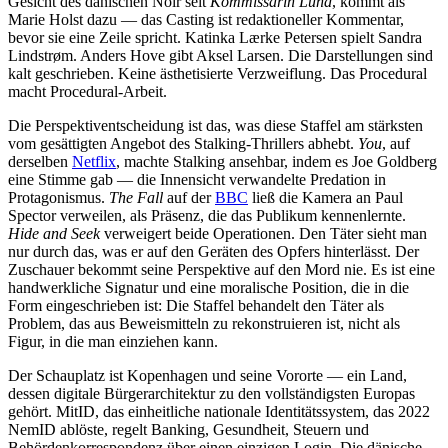
Gesicht des dänischen Noir seit
Kommissarin Lund
, kommt als
Marie Holst dazu — das Casting ist redaktioneller Kommentar,
bevor sie eine Zeile spricht. Katinka Lærke Petersen spielt Sandra
Lindstrøm. Anders Hove gibt Aksel Larsen. Die Darstellungen sind
kalt geschrieben. Keine ästhetisierte Verzweiflung. Das Procedural
macht Procedural-Arbeit.
Die Perspektiventscheidung ist das, was diese Staffel am stärksten
vom gesättigten Angebot des Stalking-Thrillers abhebt.
You
, auf
derselben
Netflix
, machte Stalking ansehbar, indem es Joe Goldberg
eine Stimme gab — die Innensicht verwandelte Predation in
Protagonismus.
The Fall
auf der
BBC
ließ die Kamera an Paul
Spector verweilen, als Präsenz, die das Publikum kennenlernte.
Hide and Seek
verweigert beide Operationen. Den Täter sieht man
nur durch das, was er auf den Geräten des Opfers hinterlässt. Der
Zuschauer bekommt seine Perspektive auf den Mord nie. Es ist eine
handwerkliche Signatur und eine moralische Position, die in die
Form eingeschrieben ist: Die Staffel behandelt den Täter als
Problem, das aus Beweismitteln zu rekonstruieren ist, nicht als
Figur, in die man einziehen kann.
Der Schauplatz ist Kopenhagen und seine Vororte — ein Land,
dessen digitale Bürgerarchitektur zu den vollständigsten Europas
gehört. MitID, das einheitliche nationale Identitätssystem, das 2022
NemID ablöste, regelt Banking, Gesundheit, Steuern und
Behördenkorrespondenz über einen einzigen Login. Die dänische