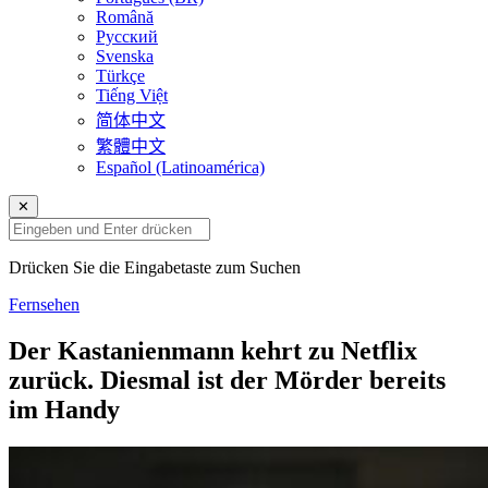
Română
Русский
Svenska
Türkçe
Tiếng Việt
简体中文
繁體中文
Español (Latinoamérica)
✕
Drücken Sie die Eingabetaste zum Suchen
Fernsehen
Der Kastanienmann kehrt zu Netflix
zurück. Diesmal ist der Mörder bereits
im Handy