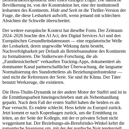
Bevölkerung ist, von der Konstruktion her, eine der institutionell
lesbarsten des Kontinents.
Hide and Seek
ist die Thriller-Version der
Frage, die diese Lesbarkeit aufwirft, wenn jemand mit schlechten
Absichten die Schwelle überschreitet.
Der weitere europäische Kontext hat dieselbe Form. Der Zeitraum
2024–2026 brachte den AI Act, den Digital Services Act und den
Europäischen Gesundheitsdatenraum — eine regulatorische Welle
der Lesbarkeit, deren ungewollte Wirkung darin besteht,
Nachverfolgbarkeit per Default als Betriebsannahme des Kontinents
zu formalisieren. Die Stalkerware-Forschung, die als
„Familiensicherheit“ verkauften Tracking-Apps, dokumentiert als
dominanter Kanal partnerschaftlicher Überwachung, die langsame
Normalisierung des Standortteilens als Beziehungsinfrastruktur —
sind nicht die Referenzen der Serie. Sie sind ihr Klima. Der Täter
benutzt Werkzeuge, die existieren.
Die Hess-Thulin-Dynamik ist der andere Motor der Staffel und ist in
die Ermittlungsarbeit hineingeschrieben statt als Nebenhandlung
geparkt. Nach dem Fall der ersten Staffel haben die beiden es als
Paar versucht. Es endete schlecht. Hess kehrte zu Europol zurück.
Jetzt kommt er nach Kopenhagen zurück, um die Ermittlung zu
leiten, an der Seite der Kollegin, mit der er privaten Schutt nicht
weggeräumt hat. Der Beziehungs-als-Berufsrisiko-Winkel kehrt die
romantische Spannung um, mit der der nordische Noir tendenziell