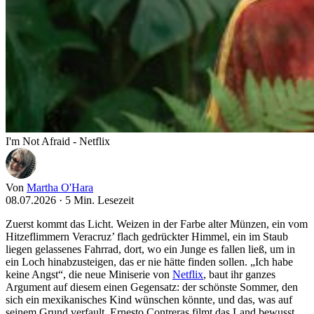
I'm Not Afraid - Netflix
Von
Martha O'Hara
08.07.2026
·
5 Min. Lesezeit
Zuerst kommt das Licht. Weizen in der Farbe alter Münzen, ein vom
Hitzeflimmern Veracruz’ flach gedrückter Himmel, ein im Staub
liegen gelassenes Fahrrad, dort, wo ein Junge es fallen ließ, um in
ein Loch hinabzusteigen, das er nie hätte finden sollen. „Ich habe
keine Angst“, die neue Miniserie von
Netflix
, baut ihr ganzes
Argument auf diesem einen Gegensatz: der schönste Sommer, den
sich ein mexikanisches Kind wünschen könnte, und das, was auf
seinem Grund verfault. Ernesto Contreras filmt das Land bewusst