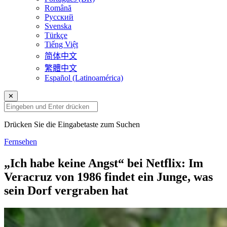
Română
Русский
Svenska
Türkçe
Tiếng Việt
简体中文
繁體中文
Español (Latinoamérica)
✕
Drücken Sie die Eingabetaste zum Suchen
Fernsehen
„Ich habe keine Angst“ bei Netflix: Im
Veracruz von 1986 findet ein Junge, was
sein Dorf vergraben hat