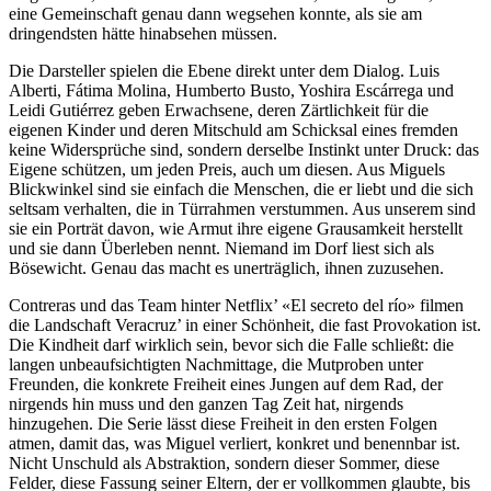
eine Gemeinschaft genau dann wegsehen konnte, als sie am
dringendsten hätte hinabsehen müssen.
Die Darsteller spielen die Ebene direkt unter dem Dialog. Luis
Alberti, Fátima Molina, Humberto Busto, Yoshira Escárrega und
Leidi Gutiérrez geben Erwachsene, deren Zärtlichkeit für die
eigenen Kinder und deren Mitschuld am Schicksal eines fremden
keine Widersprüche sind, sondern derselbe Instinkt unter Druck: das
Eigene schützen, um jeden Preis, auch um diesen. Aus Miguels
Blickwinkel sind sie einfach die Menschen, die er liebt und die sich
seltsam verhalten, die in Türrahmen verstummen. Aus unserem sind
sie ein Porträt davon, wie Armut ihre eigene Grausamkeit herstellt
und sie dann Überleben nennt. Niemand im Dorf liest sich als
Bösewicht. Genau das macht es unerträglich, ihnen zuzusehen.
Contreras und das Team hinter Netflix’ «El secreto del río» filmen
die Landschaft Veracruz’ in einer Schönheit, die fast Provokation ist.
Die Kindheit darf wirklich sein, bevor sich die Falle schließt: die
langen unbeaufsichtigten Nachmittage, die Mutproben unter
Freunden, die konkrete Freiheit eines Jungen auf dem Rad, der
nirgends hin muss und den ganzen Tag Zeit hat, nirgends
hinzugehen. Die Serie lässt diese Freiheit in den ersten Folgen
atmen, damit das, was Miguel verliert, konkret und benennbar ist.
Nicht Unschuld als Abstraktion, sondern dieser Sommer, diese
Felder, diese Fassung seiner Eltern, der er vollkommen glaubte, bis