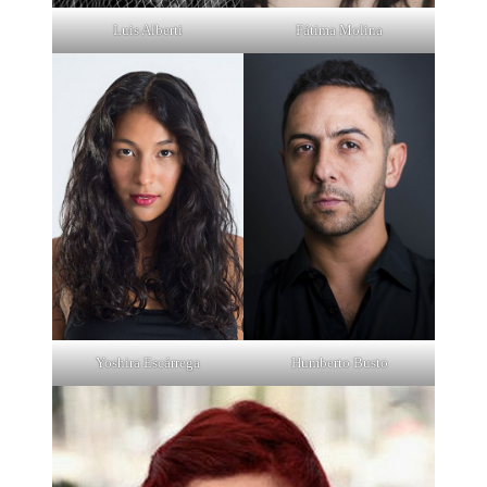
Luis Alberti
Fátima Molina
Yoshira Escárrega
Humberto Busto