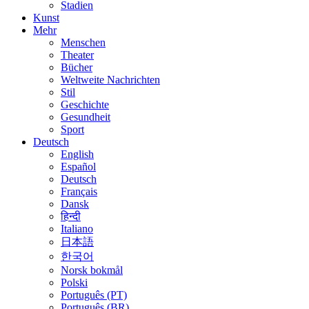
Stadien
Kunst
Mehr
Menschen
Theater
Bücher
Weltweite Nachrichten
Stil
Geschichte
Gesundheit
Sport
Deutsch
English
Español
Deutsch
Français
Dansk
हिन्दी
Italiano
日本語
한국어
Norsk bokmål
Polski
Português (PT)
Português (BR)