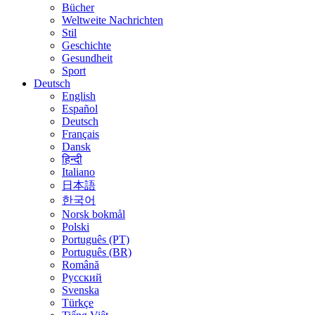
Bücher
Weltweite Nachrichten
Stil
Geschichte
Gesundheit
Sport
Deutsch
English
Español
Deutsch
Français
Dansk
हिन्दी
Italiano
日本語
한국어
Norsk bokmål
Polski
Português (PT)
Português (BR)
Română
Русский
Svenska
Türkçe