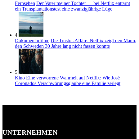
Fernsehen
Der Vater meiner Tochter — bei Netflix enttarnt
ein Transplantationstest eine zwanzigjährige Lüge
4
Dokumentarfilme
Die Trustor-Affäre: Netflix zeigt den Mann,
den Schweden 30 Jahre lang nicht fassen konnte
5
Kino
Eine verworrene Wahrheit auf Netflix: Wie José
Coronados Verschwörungsglaube eine Familie zerlegt
UNTERNEHMEN