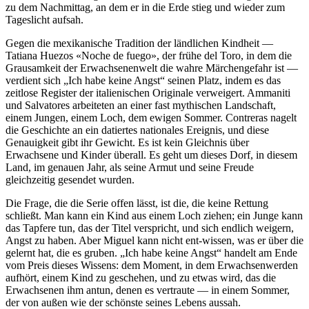
zu dem Nachmittag, an dem er in die Erde stieg und wieder zum
Tageslicht aufsah.
Gegen die mexikanische Tradition der ländlichen Kindheit —
Tatiana Huezos «Noche de fuego», der frühe del Toro, in dem die
Grausamkeit der Erwachsenenwelt die wahre Märchengefahr ist —
verdient sich „Ich habe keine Angst“ seinen Platz, indem es das
zeitlose Register der italienischen Originale verweigert. Ammaniti
und Salvatores arbeiteten an einer fast mythischen Landschaft,
einem Jungen, einem Loch, dem ewigen Sommer. Contreras nagelt
die Geschichte an ein datiertes nationales Ereignis, und diese
Genauigkeit gibt ihr Gewicht. Es ist kein Gleichnis über
Erwachsene und Kinder überall. Es geht um dieses Dorf, in diesem
Land, im genauen Jahr, als seine Armut und seine Freude
gleichzeitig gesendet wurden.
Die Frage, die die Serie offen lässt, ist die, die keine Rettung
schließt. Man kann ein Kind aus einem Loch ziehen; ein Junge kann
das Tapfere tun, das der Titel verspricht, und sich endlich weigern,
Angst zu haben. Aber Miguel kann nicht ent-wissen, was er über die
gelernt hat, die es gruben. „Ich habe keine Angst“ handelt am Ende
vom Preis dieses Wissens: dem Moment, in dem Erwachsenwerden
aufhört, einem Kind zu geschehen, und zu etwas wird, das die
Erwachsenen ihm antun, denen es vertraute — in einem Sommer,
der von außen wie der schönste seines Lebens aussah.