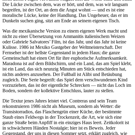
Die Lücke zwischen dem, was er hört, und dem, was wir langsam
begreifen, ist der Ort, an dem die Angst wohnt — und es ist eine
moralische Lücke, keine der Handlung. Das Ungeheuer, das er im
Dunkeln suchen ging, sitzt am Ende an seinem eigenen Tisch.
Was die mexikanische Version zu einem eigenen Werk macht und
nicht zu einer Übersetzung von Ammanitis italienischem Weizen
oder Gabriele Salvatores’ Film, ist das Jahr, und das Jahr ist keine
Kulisse. 1986 ist Mexiko Gastgeber der Weltmeisterschaft. Der
Fernseher ist der hellste Gegenstand in jedem Haus; die ganze
Gemeinschaft hat einen Ort für ihre euphorische Aufmerksamkeit.
Maradona ist auf dem Bildschirm, und ein Land, das am Spiel klebt,
ist ein Land, das sich neunzig Minuten am Stück entschieden hat,
nichts anderes anzusehen. Der Fußball ist Alibi und Betäubung
zugleich. Die Serie begreift: das Spiel dem verschwundenen Kind
vorzuziehen, das ist der eigentliche Schrecken — nicht das Loch im
Boden, sondern der kollektive Entschluss, lauter zu stellen.
Die Textur jenes Jahres leistet viel. Contreras und sein Team
rekonstruieren 1986 nicht als Museum, sondern als Wetter: die
Transistorradios, das Flaschengrün einer Küche, der bestimmte
Staub eines Feldwegs in der Trockenzeit, die Art, wie sich eine
ganze Straße beim Anpfiff in ein einziges Haus leert. Zeitkolorit ist
in schwächeren Händen Nostalgie; hier ist es Beweis. Jeder
Gegenstand, der uns in diesen Sommer setzt, erklärt zugleich, wie