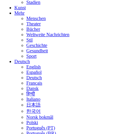
Stadien
Kunst
Mehr
Menschen
Theater
Bücher
Weltweite Nachrichten
Stil
Geschichte
Gesundheit
Sport
Deutsch
English
Español
Deutsch
Français
Dansk
हिन्दी
Italiano
日本語
한국어
Norsk bokmål
Polski
Português (PT)
Português (BR)