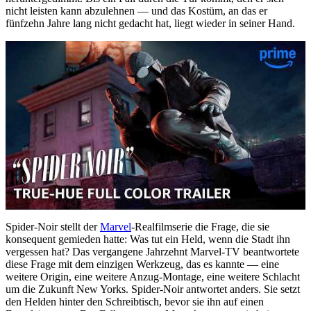
nicht leisten kann abzulehnen — und das Kostüm, an das er
fünfzehn Jahre lang nicht gedacht hat, liegt wieder in seiner Hand.
Spider-Noir stellt der
Marvel
-Realfilmserie die Frage, die sie
konsequent gemieden hatte: Was tut ein Held, wenn die Stadt ihn
vergessen hat? Das vergangene Jahrzehnt Marvel-TV beantwortete
diese Frage mit dem einzigen Werkzeug, das es kannte — eine
weitere Origin, eine weitere Anzug-Montage, eine weitere Schlacht
um die Zukunft New Yorks. Spider-Noir antwortet anders. Sie setzt
den Helden hinter den Schreibtisch, bevor sie ihn auf einen