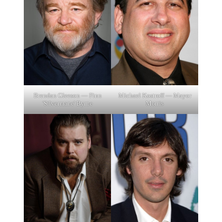
Brendan Gleeson — Finn
Michael Kostroff — Mayor
'Silvermane' Byrne
Morris