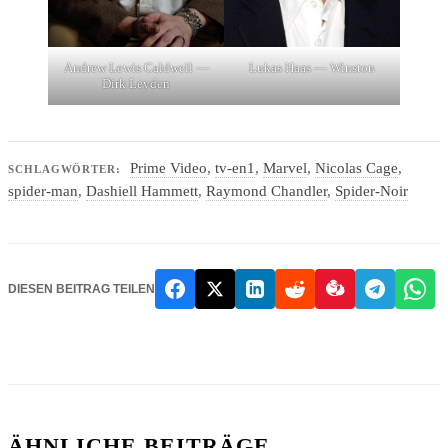
Andrew Lewis Caldwell —
Lukas Haas — Winston
Dirk Leyden
Prime Video
,
tv-en1
,
Marvel
,
Nicolas Cage
,
SCHLAGWÖRTER:
spider-man
,
Dashiell Hammett
,
Raymond Chandler
,
Spider-Noir
DIESEN BEITRAG TEILEN
ÄHNLICHE BEITRÄGE