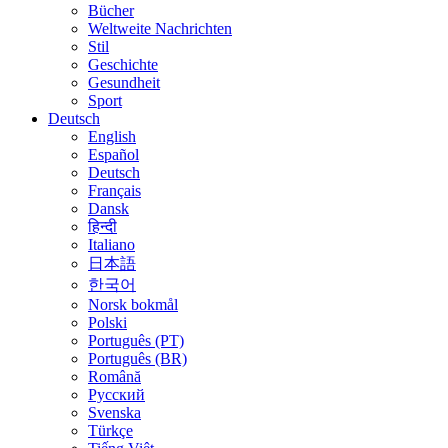
Bücher
Weltweite Nachrichten
Stil
Geschichte
Gesundheit
Sport
Deutsch
English
Español
Deutsch
Français
Dansk
हिन्दी
Italiano
日本語
한국어
Norsk bokmål
Polski
Português (PT)
Português (BR)
Română
Русский
Svenska
Türkçe