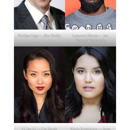
Nicolas Cage — Ben Reilly
Lamorne Morris — Joe
'Robbie' Robertson
Li Jun Li — Cat Hardy
Karen Rodriguez — Janet