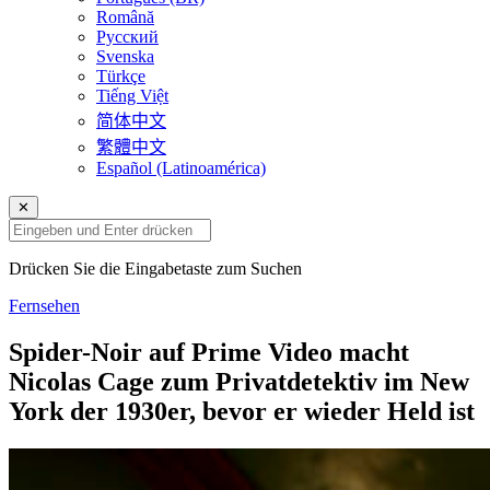
Română
Русский
Svenska
Türkçe
Tiếng Việt
简体中文
繁體中文
Español (Latinoamérica)
✕
Drücken Sie die Eingabetaste zum Suchen
Fernsehen
Spider-Noir auf Prime Video macht
Nicolas Cage zum Privatdetektiv im New
York der 1930er, bevor er wieder Held ist