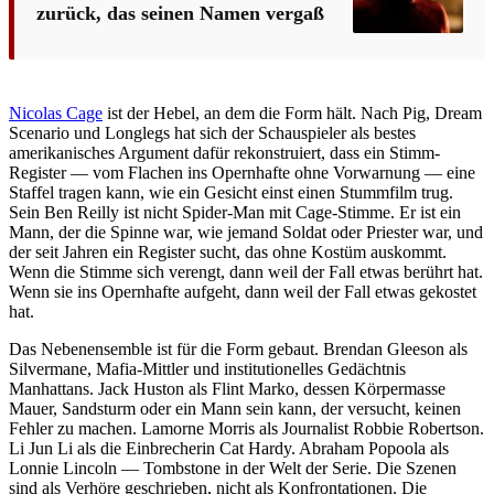
zurück, das seinen Namen vergaß
Nicolas Cage
ist der Hebel, an dem die Form hält. Nach Pig, Dream
Scenario und Longlegs hat sich der Schauspieler als bestes
amerikanisches Argument dafür rekonstruiert, dass ein Stimm-
Register — vom Flachen ins Opernhafte ohne Vorwarnung — eine
Staffel tragen kann, wie ein Gesicht einst einen Stummfilm trug.
Sein Ben Reilly ist nicht Spider-Man mit Cage-Stimme. Er ist ein
Mann, der die Spinne war, wie jemand Soldat oder Priester war, und
der seit Jahren ein Register sucht, das ohne Kostüm auskommt.
Wenn die Stimme sich verengt, dann weil der Fall etwas berührt hat.
Wenn sie ins Opernhafte aufgeht, dann weil der Fall etwas gekostet
hat.
Das Nebenensemble ist für die Form gebaut. Brendan Gleeson als
Silvermane, Mafia-Mittler und institutionelles Gedächtnis
Manhattans. Jack Huston als Flint Marko, dessen Körpermasse
Mauer, Sandsturm oder ein Mann sein kann, der versucht, keinen
Fehler zu machen. Lamorne Morris als Journalist Robbie Robertson.
Li Jun Li als die Einbrecherin Cat Hardy. Abraham Popoola als
Lonnie Lincoln — Tombstone in der Welt der Serie. Die Szenen
sind als Verhöre geschrieben, nicht als Konfrontationen. Die