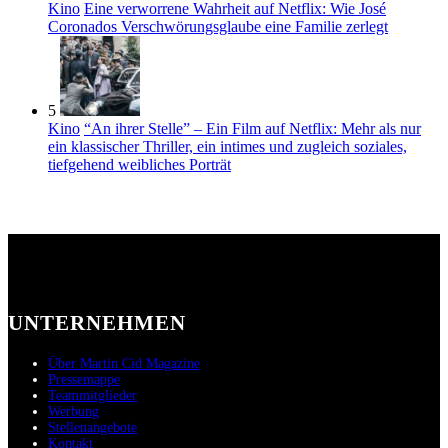
Kino
Eine verworrene Wahrheit auf Netflix: Wie José
Coronados Verschwörungsglaube eine Familie zerlegt
5
Kino
“An ihrer Stelle” – Ein Film auf Netflix: Mehr als nur
ein klassischer Thriller, ein intimes und zugleich soziales,
tiefgehend weibliches Porträt
UNTERNEHMEN
Über Martin Cid Magazine
Pressemappe
Teammitglieder
Werbung
Stellenangebote
Kontakt