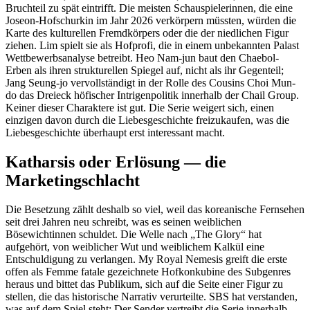
Bruchteil zu spät eintrifft. Die meisten Schauspielerinnen, die eine
Joseon-Hofschurkin im Jahr 2026 verkörpern müssten, würden die
Karte des kulturellen Fremdkörpers oder die der niedlichen Figur
ziehen. Lim spielt sie als Hofprofi, die in einem unbekannten Palast
Wettbewerbsanalyse betreibt. Heo Nam-jun baut den Chaebol-
Erben als ihren strukturellen Spiegel auf, nicht als ihr Gegenteil;
Jang Seung-jo vervollständigt in der Rolle des Cousins Choi Mun-
do das Dreieck höfischer Intrigenpolitik innerhalb der Chail Group.
Keiner dieser Charaktere ist gut. Die Serie weigert sich, einen
einzigen davon durch die Liebesgeschichte freizukaufen, was die
Liebesgeschichte überhaupt erst interessant macht.
Katharsis oder Erlösung — die
Marketingschlacht
Die Besetzung zählt deshalb so viel, weil das koreanische Fernsehen
seit drei Jahren neu schreibt, was es seinen weiblichen
Bösewichtinnen schuldet. Die Welle nach „The Glory“ hat
aufgehört, von weiblicher Wut und weiblichem Kalkül eine
Entschuldigung zu verlangen. My Royal Nemesis greift die erste
offen als Femme fatale gezeichnete Hofkonkubine des Subgenres
heraus und bittet das Publikum, sich auf die Seite einer Figur zu
stellen, die das historische Narrativ verurteilte. SBS hat verstanden,
was auf dem Spiel steht: Der Sender vertreibt die Serie innerhalb