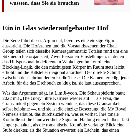
wussten, dass Sie sie brauchen
Ein in Glas wiederaufgebauter Hof
Die Serie führt dieses Argument, bevor es eine einzige Figur
ausspricht. Die Hofszenen und die Vorstandsszenen der Chail
Group teilen sich dieselbe Kameragrammatik: Totalen rund um eine
Sitzhierarchie organisiert, Zwei-Personen-Einstellungen, in denen
das Hilfspersonal in deferentem Winkel gerahmt wird, eine
Blocking-Logik, die den mächtigsten Körper im Raum stets leicht
erhöht und die Bittsteller diagonal anordnet. Der direkte Schnitt
zwischen den Jahrhunderten ist die These. Die Kamera erledigt jene
Arbeit, für die das Drehbuch zu klug ist, sie laut auszusprechen.
Was das Argument trägt, ist Lim Ji-yeon. Die Schauspielerin baute
2022 mit „The Glory“ ihre Karriere wieder auf — als Frau, die
Grausamkeit gegen ein System wendete, das diese Grausamkeit
selbst belohnte —, und sie ist die einzige Besetzung, die My Royal
Nemesis erlaubt, das durchzuziehen, was es vorhat. Ihre tonale
Kontrolle ist die handwerkliche Signatur: Haltung einen halben Takt
länger gehalten, als die romantische Komödie verlangt; Blick eine
Stufe direkter, als die Situation erwartet; ein Lächeln, das einen