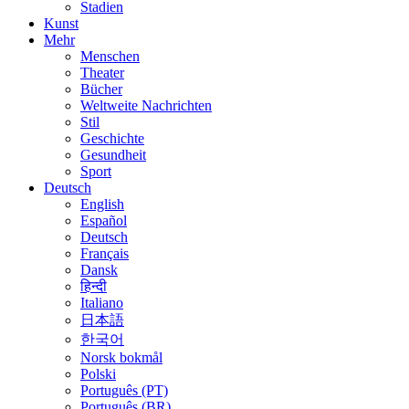
Stadien
Kunst
Mehr
Menschen
Theater
Bücher
Weltweite Nachrichten
Stil
Geschichte
Gesundheit
Sport
Deutsch
English
Español
Deutsch
Français
Dansk
हिन्दी
Italiano
日本語
한국어
Norsk bokmål
Polski
Português (PT)
Português (BR)