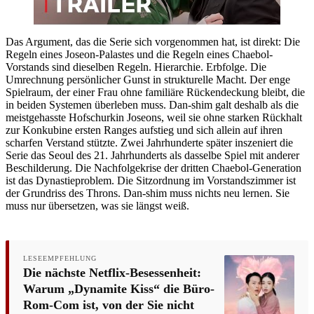
Das Argument, das die Serie sich vorgenommen hat, ist direkt: Die
Regeln eines Joseon-Palastes und die Regeln eines Chaebol-
Vorstands sind dieselben Regeln. Hierarchie. Erbfolge. Die
Umrechnung persönlicher Gunst in strukturelle Macht. Der enge
Spielraum, der einer Frau ohne familiäre Rückendeckung bleibt, die
in beiden Systemen überleben muss. Dan-shim galt deshalb als die
meistgehasste Hofschurkin Joseons, weil sie ohne starken Rückhalt
zur Konkubine ersten Ranges aufstieg und sich allein auf ihren
scharfen Verstand stützte. Zwei Jahrhunderte später inszeniert die
Serie das Seoul des 21. Jahrhunderts als dasselbe Spiel mit anderer
Beschilderung. Die Nachfolgekrise der dritten Chaebol-Generation
ist das Dynastieproblem. Die Sitzordnung im Vorstandszimmer ist
der Grundriss des Throns. Dan-shim muss nichts neu lernen. Sie
muss nur übersetzen, was sie längst weiß.
LESEEMPFEHLUNG
Die nächste Netflix-Besessenheit:
Warum „Dynamite Kiss“ die Büro-
Rom-Com ist, von der Sie nicht