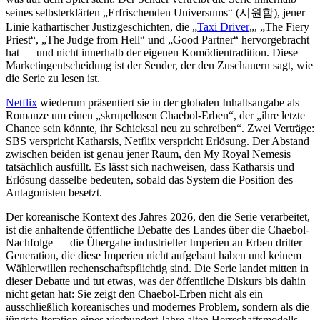
seines selbsterklärten „Erfrischenden Universums“ (시원함), jener
Linie kathartischer Justizgeschichten, die „
Taxi Driver
„, „The Fiery
Priest“, „The Judge from Hell“ und „Good Partner“ hervorgebracht
hat — und nicht innerhalb der eigenen Komödientradition. Diese
Marketingentscheidung ist der Sender, der den Zuschauern sagt, wie
die Serie zu lesen ist.
Netflix
wiederum präsentiert sie in der globalen Inhaltsangabe als
Romanze um einen „skrupellosen Chaebol-Erben“, der „ihre letzte
Chance sein könnte, ihr Schicksal neu zu schreiben“. Zwei Verträge:
SBS verspricht Katharsis, Netflix verspricht Erlösung. Der Abstand
zwischen beiden ist genau jener Raum, den My Royal Nemesis
tatsächlich ausfüllt. Es lässt sich nachweisen, dass Katharsis und
Erlösung dasselbe bedeuten, sobald das System die Position des
Antagonisten besetzt.
Der koreanische Kontext des Jahres 2026, den die Serie verarbeitet,
ist die anhaltende öffentliche Debatte des Landes über die Chaebol-
Nachfolge — die Übergabe industrieller Imperien an Erben dritter
Generation, die diese Imperien nicht aufgebaut haben und keinem
Wählerwillen rechenschaftspflichtig sind. Die Serie landet mitten in
dieser Debatte und tut etwas, was der öffentliche Diskurs bis dahin
nicht getan hat: Sie zeigt den Chaebol-Erben nicht als ein
ausschließlich koreanisches und modernes Problem, sondern als die
jüngste Iteration eines vierhundert Jahre alten Herrschaftsmodells.