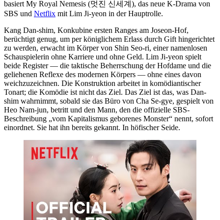
basiert My Royal Nemesis (멋진 신세계), das neue K-Drama von
SBS und
Netflix
mit Lim Ji-yeon in der Hauptrolle.
Kang Dan-shim, Konkubine ersten Ranges am Joseon-Hof,
berüchtigt genug, um per königlichem Erlass durch Gift hingerichtet
zu werden, erwacht im Körper von Shin Seo-ri, einer namenlosen
Schauspielerin ohne Karriere und ohne Geld. Lim Ji-yeon spielt
beide Register — die taktische Beherrschung der Hofdame und die
geliehenen Reflexe des modernen Körpers — ohne eines davon
weichzuzeichnen. Die Konstruktion arbeitet in komödiantischer
Tonart; die Komödie ist nicht das Ziel. Das Ziel ist das, was Dan-
shim wahrnimmt, sobald sie das Büro von Cha Se-gye, gespielt von
Heo Nam-jun, betritt und den Mann, den die offizielle SBS-
Beschreibung „vom Kapitalismus geborenes Monster“ nennt, sofort
einordnet. Sie hat ihn bereits gekannt. In höfischer Seide.