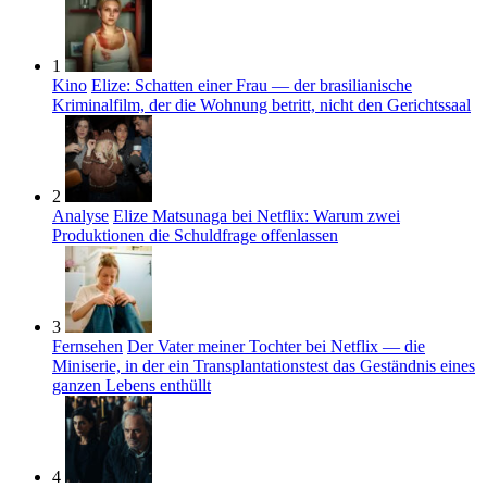
1
Kino
Elize: Schatten einer Frau — der brasilianische
Kriminalfilm, der die Wohnung betritt, nicht den Gerichtssaal
2
Analyse
Elize Matsunaga bei Netflix: Warum zwei
Produktionen die Schuldfrage offenlassen
3
Fernsehen
Der Vater meiner Tochter bei Netflix — die
Miniserie, in der ein Transplantationstest das Geständnis eines
ganzen Lebens enthüllt
4