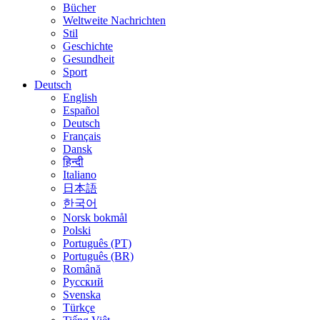
Bücher
Weltweite Nachrichten
Stil
Geschichte
Gesundheit
Sport
Deutsch
English
Español
Deutsch
Français
Dansk
हिन्दी
Italiano
日本語
한국어
Norsk bokmål
Polski
Português (PT)
Português (BR)
Română
Русский
Svenska
Türkçe