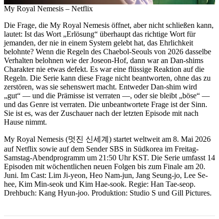
My Royal Nemesis – Netflix
Die Frage, die My Royal Nemesis öffnet, aber nicht schließen kann,
lautet: Ist das Wort „Erlösung“ überhaupt das richtige Wort für
jemanden, der nie in einem System gelebt hat, das Ehrlichkeit
belohnte? Wenn die Regeln des Chaebol-Seouls von 2026 dasselbe
Verhalten belohnen wie der Joseon-Hof, dann war an Dan-shims
Charakter nie etwas defekt. Es war eine flüssige Reaktion auf die
Regeln. Die Serie kann diese Frage nicht beantworten, ohne das zu
zerstören, was sie sehenswert macht. Entweder Dan-shim wird
„gut“ — und die Prämisse ist verraten —, oder sie bleibt „böse“ —
und das Genre ist verraten. Die unbeantwortete Frage ist der Sinn.
Sie ist es, was der Zuschauer nach der letzten Episode mit nach
Hause nimmt.
My Royal Nemesis (멋진 신세계) startet weltweit am 8. Mai 2026
auf Netflix sowie auf dem Sender SBS in Südkorea im Freitag-
Samstag-Abendprogramm um 21:50 Uhr KST. Die Serie umfasst 14
Episoden mit wöchentlichen neuen Folgen bis zum Finale am 20.
Juni. Im Cast: Lim Ji-yeon, Heo Nam-jun, Jang Seung-jo, Lee Se-
hee, Kim Min-seok und Kim Hae-sook. Regie: Han Tae-seop.
Drehbuch: Kang Hyun-joo. Produktion: Studio S und Gill Pictures.