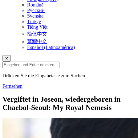
Română
Русский
Svenska
Türkçe
Tiếng Việt
简体中文
繁體中文
Español (Latinoamérica)
✕
Drücken Sie die Eingabetaste zum Suchen
Fernsehen
Vergiftet in Joseon, wiedergeboren in
Chaebol-Seoul: My Royal Nemesis