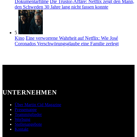
Dokumentarfilme
Die Trustor-Affäre: Netflix zeigt den Mann,
den Schweden 30 Jahre lang nicht fassen konnte
5
Kino
Eine verworrene Wahrheit auf Netflix: Wie José
Coronados Verschwörungsglaube eine Familie zerlegt
UNTERNEHMEN
Über Martin Cid Magazine
Pressemappe
Teammitglieder
Werbung
Stellenangebote
Kontakt