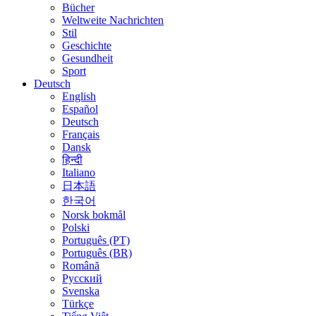
Bücher
Weltweite Nachrichten
Stil
Geschichte
Gesundheit
Sport
Deutsch
English
Español
Deutsch
Français
Dansk
हिन्दी
Italiano
日本語
한국어
Norsk bokmål
Polski
Português (PT)
Português (BR)
Română
Русский
Svenska
Türkçe