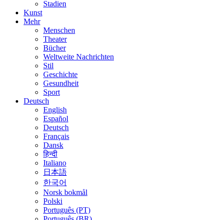
Stadien
Kunst
Mehr
Menschen
Theater
Bücher
Weltweite Nachrichten
Stil
Geschichte
Gesundheit
Sport
Deutsch
English
Español
Deutsch
Français
Dansk
हिन्दी
Italiano
日本語
한국어
Norsk bokmål
Polski
Português (PT)
Português (BR)