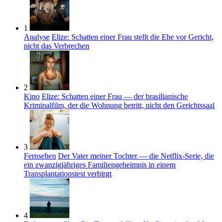
1
Analyse
Elize: Schatten einer Frau stellt die Ehe vor Gericht,
nicht das Verbrechen
2
Kino
Elize: Schatten einer Frau — der brasilianische
Kriminalfilm, der die Wohnung betritt, nicht den Gerichtssaal
3
Fernsehen
Der Vater meiner Tochter — die Netflix-Serie, die
ein zwanzigjähriges Familiengeheimnis in einem
Transplantationstest verbirgt
4