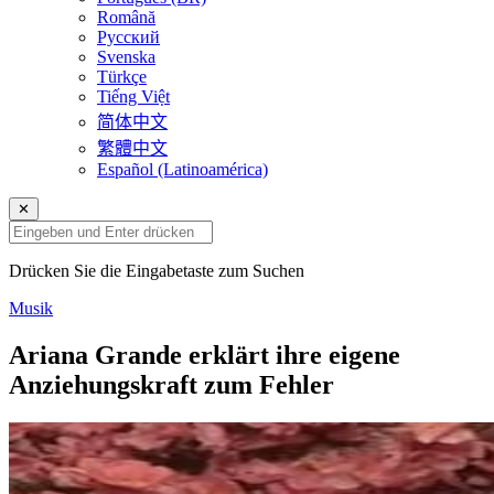
Română
Русский
Svenska
Türkçe
Tiếng Việt
简体中文
繁體中文
Español (Latinoamérica)
✕
Drücken Sie die Eingabetaste zum Suchen
Musik
Ariana Grande erklärt ihre eigene
Anziehungskraft zum Fehler