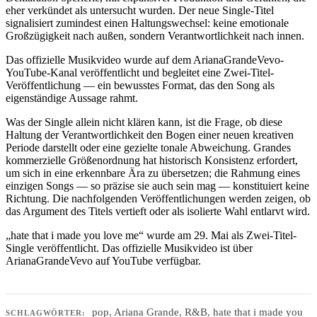
eher verkündet als untersucht wurden. Der neue Single-Titel
signalisiert zumindest einen Haltungswechsel: keine emotionale
Großzügigkeit nach außen, sondern Verantwortlichkeit nach innen.
Das offizielle Musikvideo wurde auf dem ArianaGrandeVevo-
YouTube-Kanal veröffentlicht und begleitet eine Zwei-Titel-
Veröffentlichung — ein bewusstes Format, das den Song als
eigenständige Aussage rahmt.
Was der Single allein nicht klären kann, ist die Frage, ob diese
Haltung der Verantwortlichkeit den Bogen einer neuen kreativen
Periode darstellt oder eine gezielte tonale Abweichung. Grandes
kommerzielle Größenordnung hat historisch Konsistenz erfordert,
um sich in eine erkennbare Ära zu übersetzen; die Rahmung eines
einzigen Songs — so präzise sie auch sein mag — konstituiert keine
Richtung. Die nachfolgenden Veröffentlichungen werden zeigen, ob
das Argument des Titels vertieft oder als isolierte Wahl entlarvt wird.
„hate that i made you love me“ wurde am 29. Mai als Zwei-Titel-
Single veröffentlicht. Das offizielle Musikvideo ist über
ArianaGrandeVevo auf YouTube verfügbar.
pop
,
Ariana Grande
,
R&B
,
hate that i made you
SCHLAGWÖRTER: