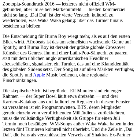
Zootopia-Soundtrack 2016 — letzteres nicht offiziell WM-
gebunden, aber im selben Markenumfeld — hielten kommerziell
nicht so lang. ‚Dai Dai‘ ist der vierte Versuch, kulturell zu
wiederholen, was Waka Waka gelang: über das Turnier hinaus
bestehen zu bleiben.
Die Entscheidung für Burna Boy wiegt mehr, als es auf den ersten
Blick wirkt. Afrobeats ist das am schnellsten wachsende Genre auf
Spotify, und Burna Boy ist derzeit der größte globale Crossover-
Künstler des Genres. Ihn mit einer Latin-Pop-Sängerin zu paaren
statt mit dem üblichen anglo-amerikanischen Headliner
abzuschließen, signalisiert ein Turnier, das auf eine Klangidentität
des globalen Südens setzt. Der Song ist auf allen Märkten verfügbar,
die Spotify und
Apple
Music bedienen, ohne regionale
Einschränkungen.
Die skeptische Sicht ist begründet. Elf Minuten sind ein enger
Rahmen — der Super Bowl läuft etwa dreizehn — und drei
Karriere-Kataloge aus drei kulturellen Registern in diesem Fenster
zu verzahnen ist ein Programmwetten. BTS, deren Mitglieder
gerade einzeln vom verpflichtenden Militärdienst zurückkehren,
muss die vollständige Verfügbarkeit als Gruppe für einen Juli-
Termin noch bestätigen. WM-Songs außer Waka Waka haben in den
letzten fünf Turnieren kulturell nicht überlebt. Und die Zeile in ‚Dai
Dai‘, die Fans als verschlüsselten Verweis auf Shakiras Ex-Partner