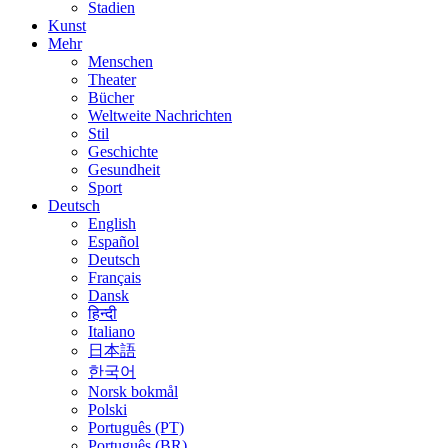
Stadien
Kunst
Mehr
Menschen
Theater
Bücher
Weltweite Nachrichten
Stil
Geschichte
Gesundheit
Sport
Deutsch
English
Español
Deutsch
Français
Dansk
हिन्दी
Italiano
日本語
한국어
Norsk bokmål
Polski
Português (PT)
Português (BR)