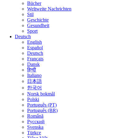
Bücher
Weltweite Nachrichten
Stil
Geschichte
Gesundheit
Sport
Deutsch
English
Español
Deutsch
Français
Dansk
हिन्दी
Italiano
日本語
한국어
Norsk bokmål
Polski
Português (PT)
Português (BR)
Română
Русский
Svenska
Türkçe