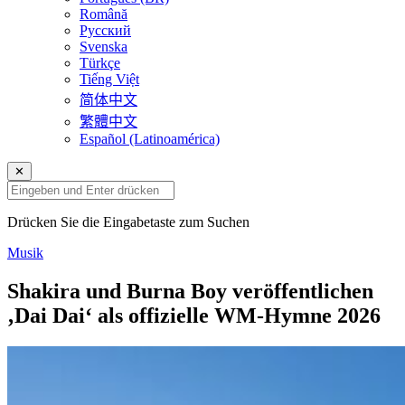
Română
Русский
Svenska
Türkçe
Tiếng Việt
简体中文
繁體中文
Español (Latinoamérica)
✕
Drücken Sie die Eingabetaste zum Suchen
Musik
Shakira und Burna Boy veröffentlichen
‚Dai Dai‘ als offizielle WM-Hymne 2026