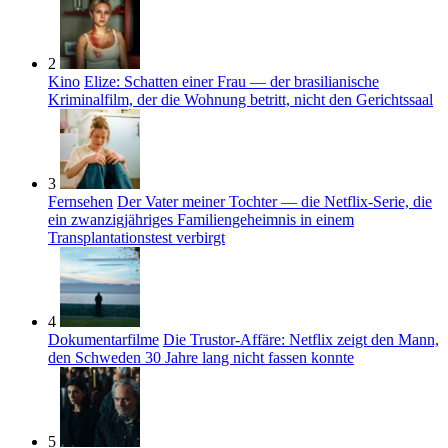
2
Kino
Elize: Schatten einer Frau — der brasilianische
Kriminalfilm, der die Wohnung betritt, nicht den Gerichtssaal
3
Fernsehen
Der Vater meiner Tochter — die Netflix-Serie, die
ein zwanzigjähriges Familiengeheimnis in einem
Transplantationstest verbirgt
4
Dokumentarfilme
Die Trustor-Affäre: Netflix zeigt den Mann,
den Schweden 30 Jahre lang nicht fassen konnte
5