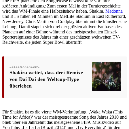
Die FIFA platzierte den Songrelease bewusst kurz vor ihrer
größeren Ankündigung: Zum ersten Mal in der Turniergeschichte
wird das WM-Finale eine Halbzeitshow haben. Shakira,
Madonna
und BTS füllen elf Minuten im MetLife Stadium in East Rutherford,
New Jersey. Chris Martin von Coldplay übernimmt die künstlerische
Leitung. Damit stapeln sich drei der größten aktiven Fanbases des
Planeten auf einer Bühne während des meistgeschauten Einzel-
Sportereignisses des Jahres mit einer geschätzten weltweiten TV-
Reichweite, die jeden Super Bowl übertrifft.
LESEEMPFEHLUNG
Shakira wettet, dass drei Remixe
von Dai Dai den Weltcup-Hype
überleben
Für Shakira ist es die vierte WM-Verknüpfung. ‚Waka Waka (This
Time for Africa)‘ war der meistgestreamte Song des Jahres 2010 und
blieb über ein Jahrzehnt das meistgesehene FIFA-Musikvideo auf
YouTube. ‚La La La (Brazil 2014)‘ und ‚Try Everything‘ für den