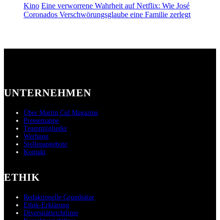
Kino
Eine verworrene Wahrheit auf Netflix: Wie José
Coronados Verschwörungsglaube eine Familie zerlegt
UNTERNEHMEN
Über Martin Cid Magazine
Pressemappe
Teammitglieder
Werbung
Stellenangebote
Kontakt
ETHIK
Redaktionelle Grundsätze
Ethik-Erklärung
Diversitätsrichtlinie