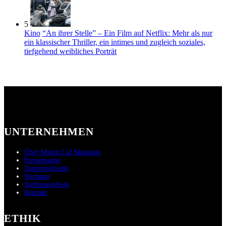
5
Kino
“An ihrer Stelle” – Ein Film auf Netflix: Mehr als nur
ein klassischer Thriller, ein intimes und zugleich soziales,
tiefgehend weibliches Porträt
UNTERNEHMEN
Über Martin Cid Magazine
Pressemappe
Teammitglieder
Werbung
Stellenangebote
Kontakt
ETHIK