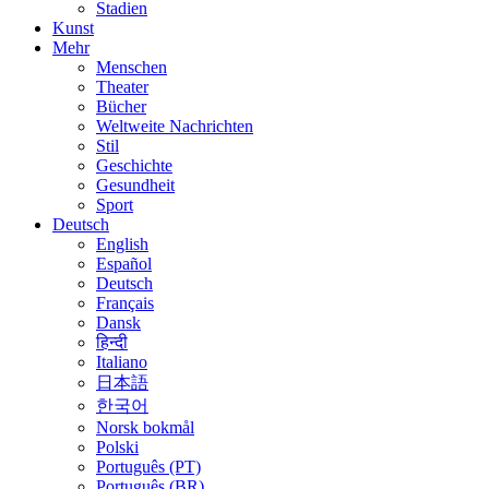
Stadien
Kunst
Mehr
Menschen
Theater
Bücher
Weltweite Nachrichten
Stil
Geschichte
Gesundheit
Sport
Deutsch
English
Español
Deutsch
Français
Dansk
हिन्दी
Italiano
日本語
한국어
Norsk bokmål
Polski
Português (PT)
Português (BR)