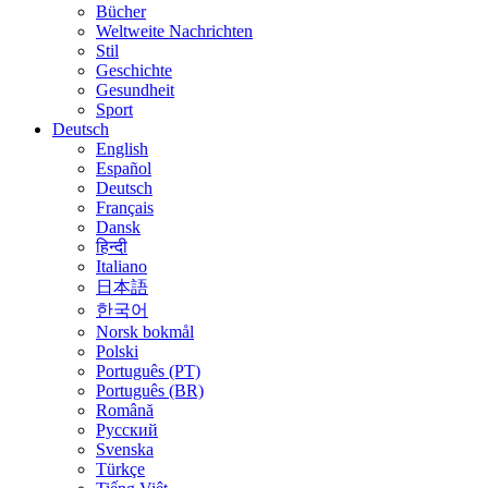
Bücher
Weltweite Nachrichten
Stil
Geschichte
Gesundheit
Sport
Deutsch
English
Español
Deutsch
Français
Dansk
हिन्दी
Italiano
日本語
한국어
Norsk bokmål
Polski
Português (PT)
Português (BR)
Română
Русский
Svenska
Türkçe