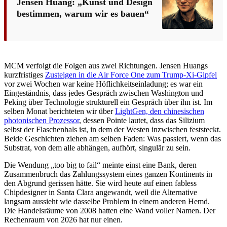
Jensen Huang: „Kunst und Design
bestimmen, warum wir es bauen“
MCM verfolgt die Folgen aus zwei Richtungen. Jensen Huangs
kurzfristiges
Zusteigen in die Air Force One zum Trump-Xi-Gipfel
vor zwei Wochen war keine Höflichkeitseinladung; es war ein
Eingeständnis, dass jedes Gespräch zwischen Washington und
Peking über Technologie strukturell ein Gespräch über ihn ist. Im
selben Monat berichteten wir über
LightGen, den chinesischen
photonischen Prozessor
, dessen Pointe lautet, dass das Silizium
selbst der Flaschenhals ist, in dem der Westen inzwischen feststeckt.
Beide Geschichten ziehen am selben Faden: Was passiert, wenn das
Substrat, von dem alle abhängen, aufhört, singulär zu sein.
Die Wendung „too big to fail“ meinte einst eine Bank, deren
Zusammenbruch das Zahlungssystem eines ganzen Kontinents in
den Abgrund gerissen hätte. Sie wird heute auf einen fabless
Chipdesigner in Santa Clara angewandt, weil die Alternative
langsam aussieht wie dasselbe Problem in einem anderen Hemd.
Die Handelsräume von 2008 hatten eine Wand voller Namen. Der
Rechenraum von 2026 hat nur einen.