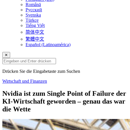
Română
Русский
Svenska
Türkçe
Tiếng Việt
简体中文
繁體中文
Español (Latinoamérica)
✕
Drücken Sie die Eingabetaste zum Suchen
Wirtschaft und Finanzen
Nvidia ist zum Single Point of Failure der
KI-Wirtschaft geworden – genau das war
die Wette