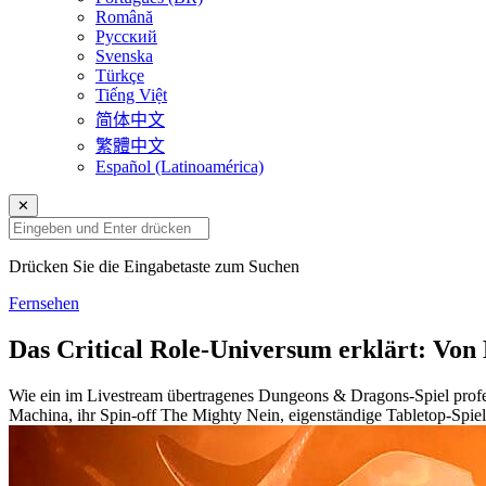
Română
Русский
Svenska
Türkçe
Tiếng Việt
简体中文
繁體中文
Español (Latinoamérica)
✕
Drücken Sie die Eingabetaste zum Suchen
Fernsehen
Das Critical Role-Universum erklärt: Von
Wie ein im Livestream übertragenes Dungeons & Dragons-Spiel prof
Machina, ihr Spin-off The Mighty Nein, eigenständige Tabletop-Spiel