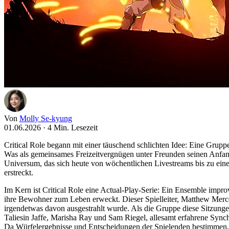
Von
Molly Se-kyung
01.06.2026
·
4 Min. Lesezeit
Critical Role begann mit einer täuschend schlichten Idee: Eine Gru
Was als gemeinsames Freizeitvergnügen unter Freunden seinen Anfan
Universum, das sich heute von wöchentlichen Livestreams bis zu ein
erstreckt.
Im Kern ist Critical Role eine Actual-Play-Serie: Ein Ensemble improvi
ihre Bewohner zum Leben erweckt. Dieser Spielleiter, Matthew Mercer
irgendetwas davon ausgestrahlt wurde. Als die Gruppe diese Sitzunge
Taliesin Jaffe, Marisha Ray und Sam Riegel, allesamt erfahrene Sync
Da Würfelergebnisse und Entscheidungen der Spielenden bestimmen, wa