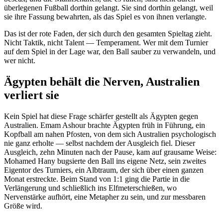
überlegenen Fußball dorthin gelangt. Sie sind dorthin gelangt, weil
sie ihre Fassung bewahrten, als das Spiel es von ihnen verlangte.
Das ist der rote Faden, der sich durch den gesamten Spieltag zieht.
Nicht Taktik, nicht Talent — Temperament. Wer mit dem Turnier
auf dem Spiel in der Lage war, den Ball sauber zu verwandeln, und
wer nicht.
Ägypten behält die Nerven, Australien
verliert sie
Kein Spiel hat diese Frage schärfer gestellt als Ägypten gegen
Australien. Emam Ashour brachte Ägypten früh in Führung, ein
Kopfball am nahen Pfosten, von dem sich Australien psychologisch
nie ganz erholte — selbst nachdem der Ausgleich fiel. Dieser
Ausgleich, zehn Minuten nach der Pause, kam auf grausame Weise:
Mohamed Hany bugsierte den Ball ins eigene Netz, sein zweites
Eigentor des Turniers, ein Albtraum, der sich über einen ganzen
Monat erstreckte. Beim Stand von 1:1 ging die Partie in die
Verlängerung und schließlich ins Elfmeterschießen, wo
Nervenstärke aufhört, eine Metapher zu sein, und zur messbaren
Größe wird.