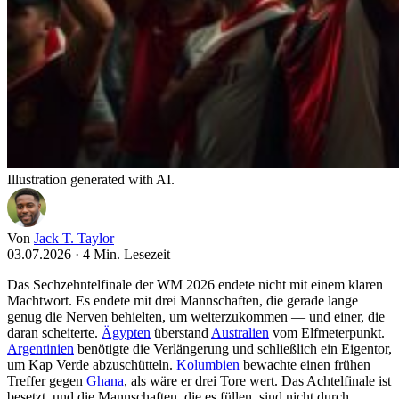
Illustration generated with AI.
Von
Jack T. Taylor
03.07.2026
·
4 Min. Lesezeit
Das Sechzehntelfinale der WM 2026 endete nicht mit einem klaren
Machtwort. Es endete mit drei Mannschaften, die gerade lange
genug die Nerven behielten, um weiterzukommen — und einer, die
daran scheiterte.
Ägypten
überstand
Australien
vom Elfmeterpunkt.
Argentinien
benötigte die Verlängerung und schließlich ein Eigentor,
um Kap Verde abzuschütteln.
Kolumbien
bewachte einen frühen
Treffer gegen
Ghana
, als wäre er drei Tore wert. Das Achtelfinale ist
besetzt, und die Mannschaften, die es füllen, sind nicht durch