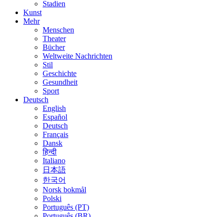
Stadien
Kunst
Mehr
Menschen
Theater
Bücher
Weltweite Nachrichten
Stil
Geschichte
Gesundheit
Sport
Deutsch
English
Español
Deutsch
Français
Dansk
हिन्दी
Italiano
日本語
한국어
Norsk bokmål
Polski
Português (PT)
Português (BR)