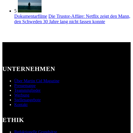
5
Dokumentarfilme
Die Trustor-Affäre: Netflix zeigt den Mann,
den Schweden 30 Jahre lang nicht fassen konnte
UNTERNEHMEN
Über Martin Cid Magazine
Pressemappe
Teammitglieder
Werbung
Stellenangebote
Kontakt
ETHIK
Redaktionelle Grundsätze