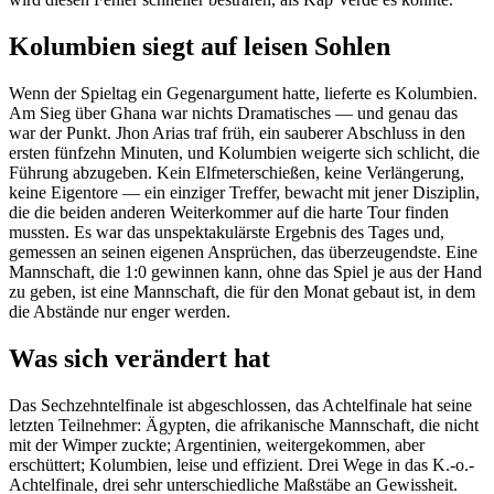
Kolumbien siegt auf leisen Sohlen
Wenn der Spieltag ein Gegenargument hatte, lieferte es Kolumbien.
Am Sieg über Ghana war nichts Dramatisches — und genau das
war der Punkt. Jhon Arias traf früh, ein sauberer Abschluss in den
ersten fünfzehn Minuten, und Kolumbien weigerte sich schlicht, die
Führung abzugeben. Kein Elfmeterschießen, keine Verlängerung,
keine Eigentore — ein einziger Treffer, bewacht mit jener Disziplin,
die die beiden anderen Weiterkommer auf die harte Tour finden
mussten. Es war das unspektakulärste Ergebnis des Tages und,
gemessen an seinen eigenen Ansprüchen, das überzeugendste. Eine
Mannschaft, die 1:0 gewinnen kann, ohne das Spiel je aus der Hand
zu geben, ist eine Mannschaft, die für den Monat gebaut ist, in dem
die Abstände nur enger werden.
Was sich verändert hat
Das Sechzehntelfinale ist abgeschlossen, das Achtelfinale hat seine
letzten Teilnehmer: Ägypten, die afrikanische Mannschaft, die nicht
mit der Wimper zuckte; Argentinien, weitergekommen, aber
erschüttert; Kolumbien, leise und effizient. Drei Wege in das K.-o.-
Achtelfinale, drei sehr unterschiedliche Maßstäbe an Gewissheit.