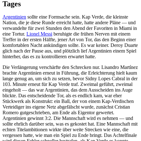
Tages
Argentinien
sollte eine Formsache sein. Kap Verde, die kleinste
Nation, die je diese Runde erreicht hatte, hatte andere Pläne — und
verwandelte für zwei Stunden den Abend der Favoriten in Miami in
eine Tortur.
Lionel Messi
beruhigte die frühen Nerven mit einem
Treffer in der ersten Hälfte, jener Art von Tor, das den Beginn einer
komfortablen Nacht ankündigen sollte. Es war keiner. Deroy Duarte
glich nach der Pause aus, und plötzlich lief Argentinien einem Spiel
hinterher, das es zu kontrollieren erwartet hatte.
Die Verlängerung verschärfte den Schrecken nur. Lisandro Martínez
brachte Argentinien erneut in Führung, die Erleichterung hielt kaum
lange genug an, um sich zu setzen, bevor Sidny Lopes Cabral in der
103. Minute erneut für Kap Verde traf. Zweimal geführt, zweimal
eingeholt — das war Argentinien, das dem Ausscheiden ins Auge
blickte. Das entscheidende Tor, als es endlich kam, war eher
Stückwerk als Konstrukt: ein Ball, der von einem Kap-Verdischen
Verteidiger ins eigene Netz abgefälscht wurde, zunächst Cristian
Romero gutgeschrieben, am Ende als Eigentor gewertet.
Argentinien gewinnt 3:2. Die Mannschaft wird es nehmen — und
sollte ehrlich darüber sein, was es gekostet hat. Eine Mannschaft mit
echten Titelambitionen wirkte über weite Strecken wie eine, die
vergessen hatte, wie man ein Spiel zu Ende bringt. Das Achtelfinale
wird diesen Fehler schneller bestrafen, als Kap Verde es konnte.