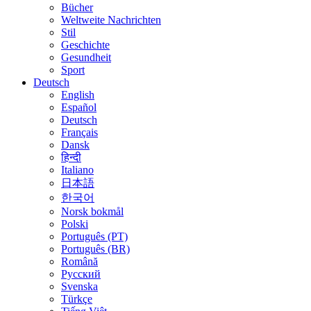
Bücher
Weltweite Nachrichten
Stil
Geschichte
Gesundheit
Sport
Deutsch
English
Español
Deutsch
Français
Dansk
हिन्दी
Italiano
日本語
한국어
Norsk bokmål
Polski
Português (PT)
Português (BR)
Română
Русский
Svenska
Türkçe