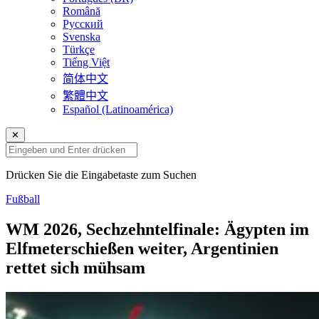
Română
Русский
Svenska
Türkçe
Tiếng Việt
简体中文
繁體中文
Español (Latinoamérica)
✕
Drücken Sie die Eingabetaste zum Suchen
Fußball
WM 2026, Sechzehntelfinale: Ägypten im
Elfmeterschießen weiter, Argentinien
rettet sich mühsam