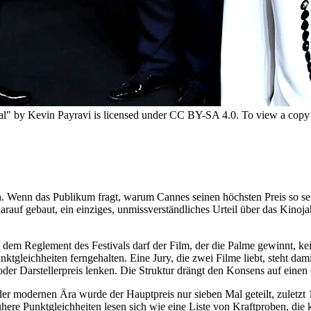
l" by Kevin Payravi is licensed under CC BY-SA 4.0. To view a copy of
. Wenn das Publikum fragt, warum Cannes seinen höchsten Preis so selt
arauf gebaut, ein einziges, unmissverständliches Urteil über das Kinoj
ch dem Reglement des Festivals darf der Film, der die Palme gewinnt, k
nktgleichheiten ferngehalten. Eine Jury, die zwei Filme liebt, steht 
er Darstellerpreis lenken. Die Struktur drängt den Konsens auf einen e
 der modernen Ära wurde der Hauptpreis nur sieben Mal geteilt, zulet
ühere Punktgleichheiten lesen sich wie eine Liste von Kraftproben, die 