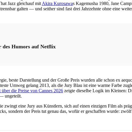
hat Jazz gleichauf mit
Akira Kurosawa
s Kagemusha 1980, Jane Campi
trennbar galten — und seither sind fast drei Jahrzehnte ohne eine weit
r des Humors auf Netflix
e, beste Darstellung und der Große Preis wurden alle schon ex aequo 
teste Umweg gelang 2013, als die Jury Blau ist eine warme Farbe zugl
über die Preise von Cannes 2026
zeigte dieselbe Logik im Kleinen: Di
— ungeteilt.
ie zwingt eine Jury aus Künstlern, sich auf einen einzigen Film als prä
cks, sondern der Preis tut genau das, wofür er geschaffen wurde: zwö