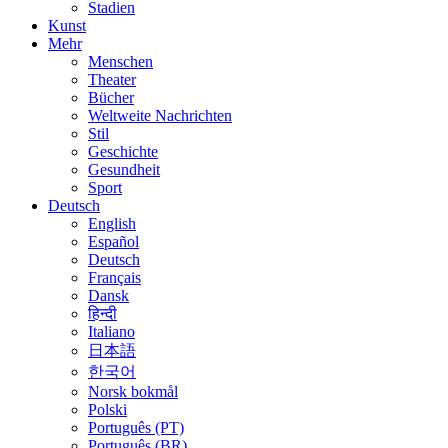
Stadien
Kunst
Mehr
Menschen
Theater
Bücher
Weltweite Nachrichten
Stil
Geschichte
Gesundheit
Sport
Deutsch
English
Español
Deutsch
Français
Dansk
हिन्दी
Italiano
日本語
한국어
Norsk bokmål
Polski
Português (PT)
Português (BR)