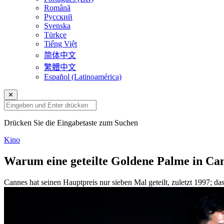
Română
Русский
Svenska
Türkçe
Tiếng Việt
简体中文
繁體中文
Español (Latinoamérica)
✕
Drücken Sie die Eingabetaste zum Suchen
Kino
Warum eine geteilte Goldene Palme in Can
Cannes hat seinen Hauptpreis nur sieben Mal geteilt, zuletzt 1997; das