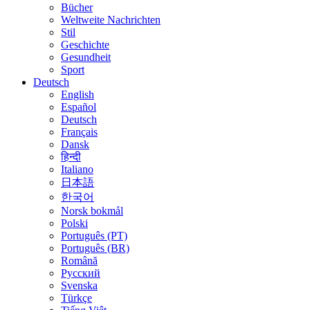
Bücher
Weltweite Nachrichten
Stil
Geschichte
Gesundheit
Sport
Deutsch
English
Español
Deutsch
Français
Dansk
हिन्दी
Italiano
日本語
한국어
Norsk bokmål
Polski
Português (PT)
Português (BR)
Română
Русский
Svenska
Türkçe