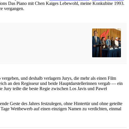
ons Das Piano mit Chen Kaiges Lebewohl, meine Konkubine 1993.
ere vergangen.
vergeben, und deshalb verlagern Jurys, die mehr als einen Film
eich an den Regisseur und beide Hauptdarstellerinnen vergab — ein
e Jury teilte die beste Regie zwischen Los Javis und Paweł
gende Geste des Jahres festzulegen, ohne Hintertür und ohne geteilte
lf Tage Wettbewerb auf einen einzigen Namen zu verdichten, einmal