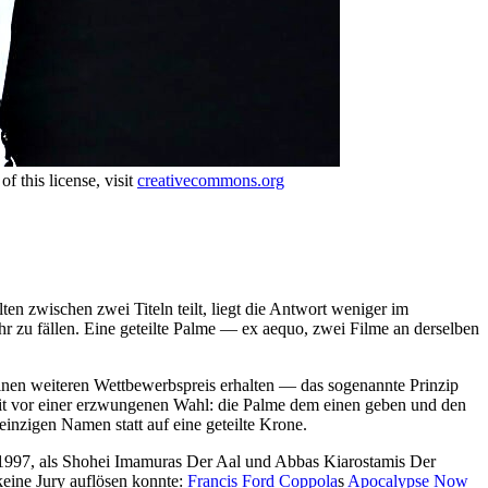
 this license, visit
creativecommons.org
en zwischen zwei Titeln teilt, liegt die Antwort weniger im
ahr zu fällen. Eine geteilte Palme — ex aequo, zwei Filme an derselben
einen weiteren Wettbewerbspreis erhalten — das sogenannte Prinzip
damit vor einer erzwungenen Wahl: die Palme dem einen geben und den
inzigen Namen statt auf eine geteilte Krone.
zt 1997, als Shohei Imamuras Der Aal und Abbas Kiarostamis Der
keine Jury auflösen konnte:
Francis Ford Coppola
s
Apocalypse Now