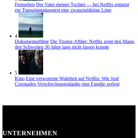
Fernsehen
Der Vater meiner Tochter — bei Netflix enttarnt
ein Transplantationstest eine zwanzigjährige Lüge
4
Dokumentarfilme
Die Trustor-Affäre: Netflix zeigt den Mann,
den Schweden 30 Jahre lang nicht fassen konnte
5
Kino
Eine verworrene Wahrheit auf Netflix: Wie José
Coronados Verschwörungsglaube eine Familie zerlegt
UNTERNEHMEN