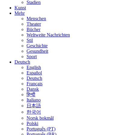
Stadien
Kunst
Mehr
Menschen
Theater
Bücher
Weltweite Nachrichten
Stil
Geschichte
Gesundheit
Sport
Deutsch
English
Español
Deutsch
Français
Dansk
हिन्दी
Italiano
日本語
한국어
Norsk bokmål
Polski
Português (PT)
Português (BR)