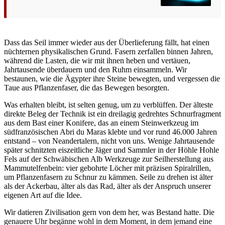
Dass das Seil immer wieder aus der Überlieferung fällt, hat einen
nüchternen physikalischen Grund. Fasern zerfallen binnen Jahren,
während die Lasten, die wir mit ihnen heben und vertäuen,
Jahrtausende überdauern und den Ruhm einsammeln. Wir
bestaunen, wie die Ägypter ihre Steine bewegten, und vergessen die
Taue aus Pflanzenfaser, die das Bewegen besorgten.
Was erhalten bleibt, ist selten genug, um zu verblüffen. Der älteste
direkte Beleg der Technik ist ein dreilagig gedrehtes Schnurfragment
aus dem Bast einer Konifere, das an einem Steinwerkzeug im
südfranzösischen Abri du Maras klebte und vor rund 46.000 Jahren
entstand – von Neandertalern, nicht von uns. Wenige Jahrtausende
später schnitzten eiszeitliche Jäger und Sammler in der Höhle Hohle
Fels auf der Schwäbischen Alb Werkzeuge zur Seilherstellung aus
Mammutelfenbein: vier gebohrte Löcher mit präzisen Spiralrillen,
um Pflanzenfasern zu Schnur zu kämmen. Seile zu drehen ist älter
als der Ackerbau, älter als das Rad, älter als der Anspruch unserer
eigenen Art auf die Idee.
Wir datieren Zivilisation gern von dem her, was Bestand hatte. Die
genauere Uhr begänne wohl in dem Moment, in dem jemand eine