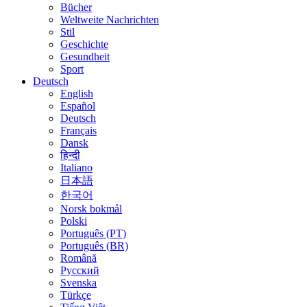
Bücher
Weltweite Nachrichten
Stil
Geschichte
Gesundheit
Sport
Deutsch
English
Español
Deutsch
Français
Dansk
हिन्दी
Italiano
日本語
한국어
Norsk bokmål
Polski
Português (PT)
Português (BR)
Română
Русский
Svenska
Türkçe