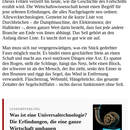
Dieses Fehlen verzerrt bis heute, wie die Geschichte des Fortschritts
erzählt wird. Die Wirtschaftswissenschaft kennt einen Begriff für
jene seltenen Erfindungen, die alles Nachgelagerte neu ordnen:
Allzwecktechnologien. Gemeint ist die kurze Liste von
Durchbrüchen – die Dampfmaschine, der Elektromotor, der
Halbleiter –, deren ganzer Wert darin besteht, dass fast jede andere
Branche am Ende von ihnen abhängt. Das Seil gehört an den
Anfang dieser Liste. Es taucht dort so gut wie nie auf.
Man muss sich nur vergegenwärtigen, was ein Stück gedrehter
Faser möglich macht. Es bindet einen geschärften Stein an einen
Schaft und macht aus zwei nutzlosen Dingen eine Axt. Es spannt
den Bogen, stellt die Schlinge, hängt das Netz, hebt einen Block,
der schwerer ist als der Mensch, der ihn zieht, senkt den Eimer in
den Brunnen und riggt das Segel, das Wind in Entfernung
verwandelt. Flaschenzug, Webstuhl, Hängebrücke, das gesamte
Zeitalter der Segelschifffahrt – nichts davon funktioniert ohne Seil.
LESEEMPFEHLUNG
Was ist eine Universaltechnologie?
Die Erfindungen, die eine ganze
Wirtschaft umbauen