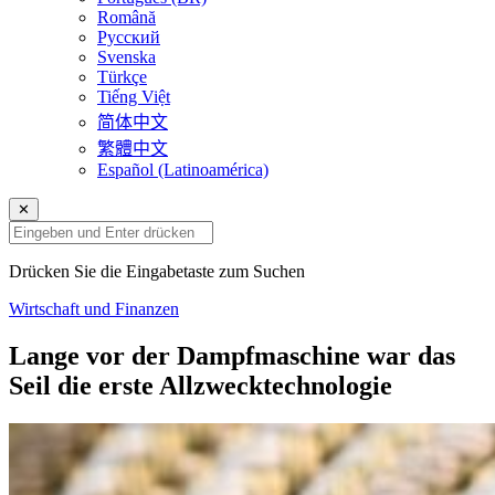
Română
Русский
Svenska
Türkçe
Tiếng Việt
简体中文
繁體中文
Español (Latinoamérica)
✕
Drücken Sie die Eingabetaste zum Suchen
Wirtschaft und Finanzen
Lange vor der Dampfmaschine war das
Seil die erste Allzwecktechnologie