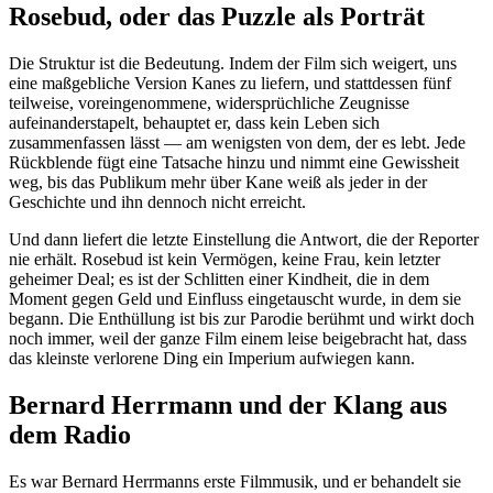
Rosebud, oder das Puzzle als Porträt
Die Struktur ist die Bedeutung. Indem der Film sich weigert, uns
eine maßgebliche Version Kanes zu liefern, und stattdessen fünf
teilweise, voreingenommene, widersprüchliche Zeugnisse
aufeinanderstapelt, behauptet er, dass kein Leben sich
zusammenfassen lässt — am wenigsten von dem, der es lebt. Jede
Rückblende fügt eine Tatsache hinzu und nimmt eine Gewissheit
weg, bis das Publikum mehr über Kane weiß als jeder in der
Geschichte und ihn dennoch nicht erreicht.
Und dann liefert die letzte Einstellung die Antwort, die der Reporter
nie erhält. Rosebud ist kein Vermögen, keine Frau, kein letzter
geheimer Deal; es ist der Schlitten einer Kindheit, die in dem
Moment gegen Geld und Einfluss eingetauscht wurde, in dem sie
begann. Die Enthüllung ist bis zur Parodie berühmt und wirkt doch
noch immer, weil der ganze Film einem leise beigebracht hat, dass
das kleinste verlorene Ding ein Imperium aufwiegen kann.
Bernard Herrmann und der Klang aus
dem Radio
Es war Bernard Herrmanns erste Filmmusik, und er behandelt sie