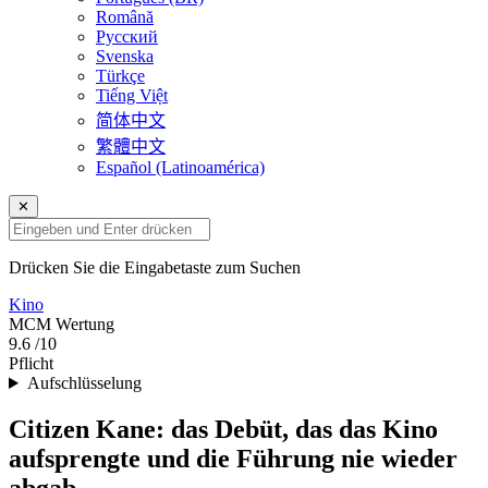
Română
Русский
Svenska
Türkçe
Tiếng Việt
简体中文
繁體中文
Español (Latinoamérica)
✕
Drücken Sie die Eingabetaste zum Suchen
Kino
MCM
Wertung
9.6
/10
Pflicht
Aufschlüsselung
Citizen Kane: das Debüt, das das Kino
aufsprengte und die Führung nie wieder
abgab