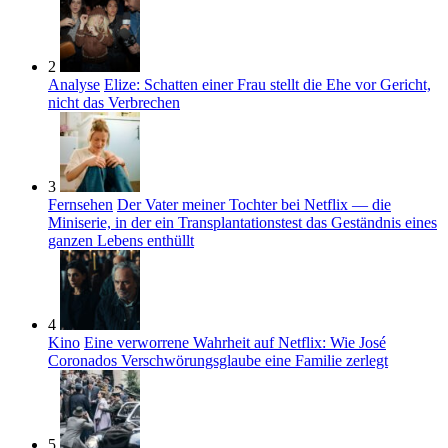
2
Analyse
Elize: Schatten einer Frau stellt die Ehe vor Gericht,
nicht das Verbrechen
3
Fernsehen
Der Vater meiner Tochter bei Netflix — die
Miniserie, in der ein Transplantationstest das Geständnis eines
ganzen Lebens enthüllt
4
Kino
Eine verworrene Wahrheit auf Netflix: Wie José
Coronados Verschwörungsglaube eine Familie zerlegt
5