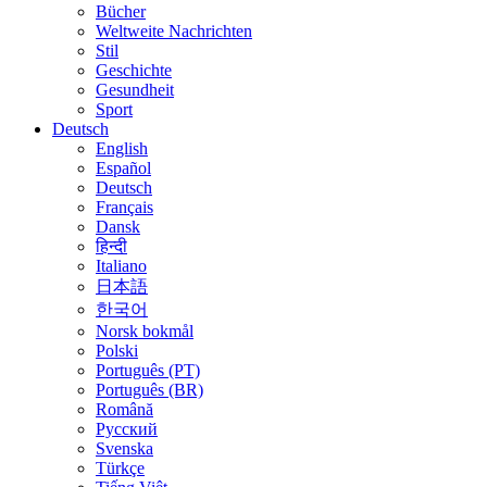
Bücher
Weltweite Nachrichten
Stil
Geschichte
Gesundheit
Sport
Deutsch
English
Español
Deutsch
Français
Dansk
हिन्दी
Italiano
日本語
한국어
Norsk bokmål
Polski
Português (PT)
Português (BR)
Română
Русский
Svenska
Türkçe