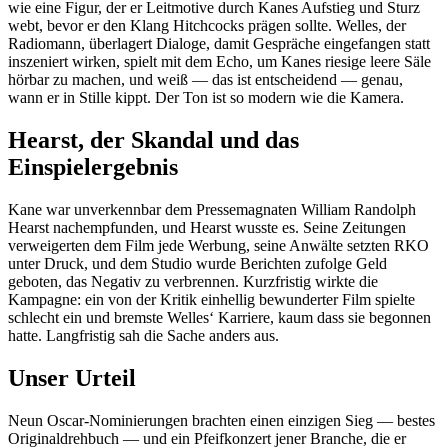
wie eine Figur, der er Leitmotive durch Kanes Aufstieg und Sturz
webt, bevor er den Klang Hitchcocks prägen sollte. Welles, der
Radiomann, überlagert Dialoge, damit Gespräche eingefangen statt
inszeniert wirken, spielt mit dem Echo, um Kanes riesige leere Säle
hörbar zu machen, und weiß — das ist entscheidend — genau,
wann er in Stille kippt. Der Ton ist so modern wie die Kamera.
Hearst, der Skandal und das
Einspielergebnis
Kane war unverkennbar dem Pressemagnaten William Randolph
Hearst nachempfunden, und Hearst wusste es. Seine Zeitungen
verweigerten dem Film jede Werbung, seine Anwälte setzten RKO
unter Druck, und dem Studio wurde Berichten zufolge Geld
geboten, das Negativ zu verbrennen. Kurzfristig wirkte die
Kampagne: ein von der Kritik einhellig bewunderter Film spielte
schlecht ein und bremste Welles‘ Karriere, kaum dass sie begonnen
hatte. Langfristig sah die Sache anders aus.
Unser Urteil
Neun Oscar-Nominierungen brachten einen einzigen Sieg — bestes
Originaldrehbuch — und ein Pfeifkonzert jener Branche, die er