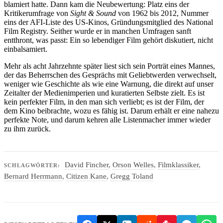
blamiert hatte. Dann kam die Neubewertung: Platz eins der
Kritikerumfrage von
Sight & Sound
von 1962 bis 2012, Nummer
eins der AFI-Liste des US-Kinos, Gründungsmitglied des National
Film Registry. Seither wurde er in manchen Umfragen sanft
entthront, was passt: Ein so lebendiger Film gehört diskutiert, nicht
einbalsamiert.
Mehr als acht Jahrzehnte später liest sich sein Porträt eines Mannes,
der das Beherrschen des Gesprächs mit Geliebtwerden verwechselt,
weniger wie Geschichte als wie eine Warnung, die direkt auf unser
Zeitalter der Medienimperien und kuratierten Selbste zielt. Es ist
kein perfekter Film, in den man sich verliebt; es ist der Film, der
dem Kino beibrachte, wozu es fähig ist. Darum erhält er eine nahezu
perfekte Note, und darum kehren alle Listenmacher immer wieder
zu ihm zurück.
David Fincher
,
Orson Welles
,
Filmklassiker
,
SCHLAGWÖRTER:
Bernard Herrmann
,
Citizen Kane
,
Gregg Toland