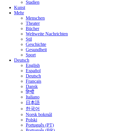
Stadien
Kunst
Mehr
Menschen
Theater
Bücher
Weltweite Nachrichten
Stil
Geschichte
Gesundheit
Sport
Deutsch
English
Español
Deutsch
Français
Dansk
हिन्दी
Italiano
日本語
한국어
Norsk bokmål
Polski
Português (PT)
Português (BR)