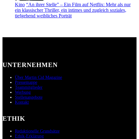
Kino
“An ihrer Stelle” – Ein Film auf Netflix: Mehr als nur
ein klassischer Thriller, ein intimes und zugleich soziales,
tiefgehend weibliches Porträt
UNTERNEHMEN
Über Martin Cid Magazine
Pressemappe
Teammitglieder
Werbung
Stellenangebote
Kontakt
ETHIK
Redaktionelle Grundsätze
Ethik-Erklärung