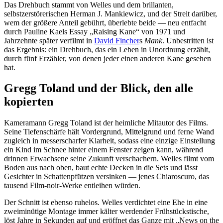
Das Drehbuch stammt von Welles und dem brillanten,
selbstzerstörerischen Herman J. Mankiewicz, und der Streit darüber,
wem der größere Anteil gebührt, überlebte beide — neu entfacht
durch Pauline Kaels Essay „Raising Kane“ von 1971 und
Jahrzehnte später verfilmt in
David Fincher
s
Mank
. Unbestritten ist
das Ergebnis: ein Drehbuch, das ein Leben in Unordnung erzählt,
durch fünf Erzähler, von denen jeder einen anderen Kane gesehen
hat.
Gregg Toland und der Blick, den alle
kopierten
Kameramann Gregg Toland ist der heimliche Mitautor des Films.
Seine Tiefenschärfe hält Vordergrund, Mittelgrund und ferne Wand
zugleich in messerscharfer Klarheit, sodass eine einzige Einstellung
ein Kind im Schnee hinter einem Fenster zeigen kann, während
drinnen Erwachsene seine Zukunft verschachern. Welles filmt vom
Boden aus nach oben, baut echte Decken in die Sets und lässt
Gesichter in Schattenpfützen versinken — jenes Chiaroscuro, das
tausend Film-noir-Werke entleihen würden.
Der Schnitt ist ebenso ruhelos. Welles verdichtet eine Ehe in eine
zweiminütige Montage immer kälter werdender Frühstückstische,
löst Jahre in Sekunden auf und eröffnet das Ganze mit „News on the