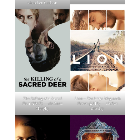
Gretchen Carlson
The Killing of a Sacred
Lion – Der lange Weg nach
Deer (2017) — als Anna
Hause (2016) — als Sue
Murphy
Brierley