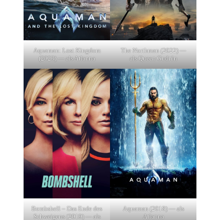
Aquaman: Lost Kingdom
The Northman (2022) —
(2023) — als Atlanna
als Queen Gudrún
Bombshell – Das Ende des
Aquaman (2018) — als
Schweigens (2019) — als
Atlanna