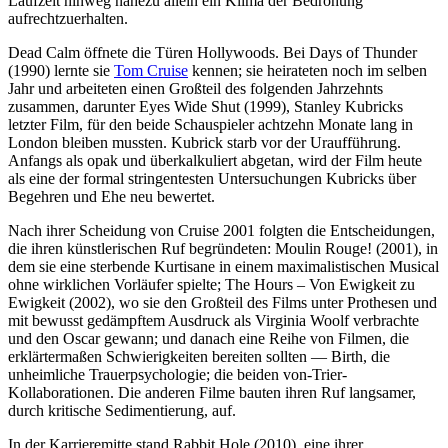
Laufzeit hinweg nahezu allein ein Klima der Bedrohung
aufrechtzuerhalten.
Dead Calm öffnete die Türen Hollywoods. Bei Days of Thunder
(1990) lernte sie
Tom Cruise
kennen; sie heirateten noch im selben
Jahr und arbeiteten einen Großteil des folgenden Jahrzehnts
zusammen, darunter Eyes Wide Shut (1999), Stanley Kubricks
letzter Film, für den beide Schauspieler achtzehn Monate lang in
London bleiben mussten. Kubrick starb vor der Uraufführung.
Anfangs als opak und überkalkuliert abgetan, wird der Film heute
als eine der formal stringentesten Untersuchungen Kubricks über
Begehren und Ehe neu bewertet.
Nach ihrer Scheidung von Cruise 2001 folgten die Entscheidungen,
die ihren künstlerischen Ruf begründeten: Moulin Rouge! (2001), in
dem sie eine sterbende Kurtisane in einem maximalistischen Musical
ohne wirklichen Vorläufer spielte; The Hours – Von Ewigkeit zu
Ewigkeit (2002), wo sie den Großteil des Films unter Prothesen und
mit bewusst gedämpftem Ausdruck als Virginia Woolf verbrachte
und den Oscar gewann; und danach eine Reihe von Filmen, die
erklärtermaßen Schwierigkeiten bereiten sollten — Birth, die
unheimliche Trauerpsychologie; die beiden von-Trier-
Kollaborationen. Die anderen Filme bauten ihren Ruf langsamer,
durch kritische Sedimentierung, auf.
In der Karrieremitte stand Rabbit Hole (2010), eine ihrer