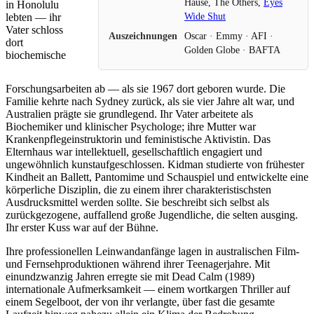
Hause, The Others,
Eyes
in Honolulu
Wide Shut
lebten — ihr
Vater schloss
Auszeichnungen
Oscar · Emmy · AFI ·
dort
Golden Globe · BAFTA
biochemische
Forschungsarbeiten ab — als sie 1967 dort geboren wurde. Die
Familie kehrte nach Sydney zurück, als sie vier Jahre alt war, und
Australien prägte sie grundlegend. Ihr Vater arbeitete als
Biochemiker und klinischer Psychologe; ihre Mutter war
Krankenpflegeinstruktorin und feministische Aktivistin. Das
Elternhaus war intellektuell, gesellschaftlich engagiert und
ungewöhnlich kunstaufgeschlossen. Kidman studierte von frühester
Kindheit an Ballett, Pantomime und Schauspiel und entwickelte eine
körperliche Disziplin, die zu einem ihrer charakteristischsten
Ausdrucksmittel werden sollte. Sie beschreibt sich selbst als
zurückgezogene, auffallend große Jugendliche, die selten ausging.
Ihr erster Kuss war auf der Bühne.
Ihre professionellen Leinwandanfänge lagen in australischen Film-
und Fernsehproduktionen während ihrer Teenagerjahre. Mit
einundzwanzig Jahren erregte sie mit Dead Calm (1989)
internationale Aufmerksamkeit — einem wortkargen Thriller auf
einem Segelboot, der von ihr verlangte, über fast die gesamte