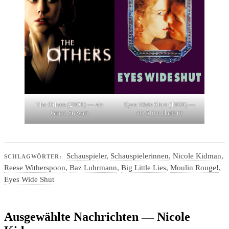
The Others (2001) — als
Eyes Wide Shut (1999) —
Grace Stewart
als Alice Harford
Schauspieler
,
Schauspielerinnen
,
Nicole Kidman
,
SCHLAGWÖRTER:
Reese Witherspoon
,
Baz Luhrmann
,
Big Little Lies
,
Moulin Rouge!
,
Eyes Wide Shut
Ausgewählte Nachrichten — Nicole