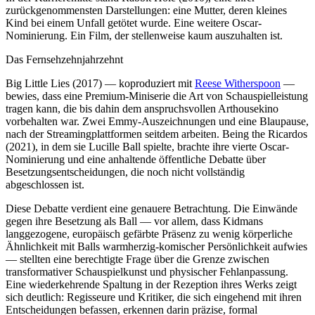
zurückgenommensten Darstellungen: eine Mutter, deren kleines
Kind bei einem Unfall getötet wurde. Eine weitere Oscar-
Nominierung. Ein Film, der stellenweise kaum auszuhalten ist.
Das Fernsehzehnjahrzehnt
Big Little Lies (2017) — koproduziert mit
Reese Witherspoon
—
bewies, dass eine Premium-Miniserie die Art von Schauspielleistung
tragen kann, die bis dahin dem anspruchsvollen Arthousekino
vorbehalten war. Zwei Emmy-Auszeichnungen und eine Blaupause,
nach der Streamingplattformen seitdem arbeiten. Being the Ricardos
(2021), in dem sie Lucille Ball spielte, brachte ihre vierte Oscar-
Nominierung und eine anhaltende öffentliche Debatte über
Besetzungsentscheidungen, die noch nicht vollständig
abgeschlossen ist.
Diese Debatte verdient eine genauere Betrachtung. Die Einwände
gegen ihre Besetzung als Ball — vor allem, dass Kidmans
langgezogene, europäisch gefärbte Präsenz zu wenig körperliche
Ähnlichkeit mit Balls warmherzig-komischer Persönlichkeit aufwies
— stellten eine berechtigte Frage über die Grenze zwischen
transformativer Schauspielkunst und physischer Fehlanpassung.
Eine wiederkehrende Spaltung in der Rezeption ihres Werks zeigt
sich deutlich: Regisseure und Kritiker, die sich eingehend mit ihren
Entscheidungen befassen, erkennen darin präzise, formal