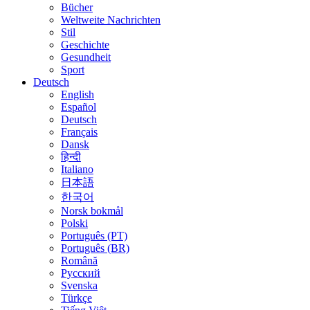
Bücher
Weltweite Nachrichten
Stil
Geschichte
Gesundheit
Sport
Deutsch
English
Español
Deutsch
Français
Dansk
हिन्दी
Italiano
日本語
한국어
Norsk bokmål
Polski
Português (PT)
Português (BR)
Română
Русский
Svenska
Türkçe