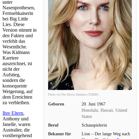
unter
Nasenprothesen,
Fernsehkaiserin
bei Big Little
Lies. Diese
Version stimmt in
den Fakten und
verfehlt das
Wesentliche.
Was Kidmans
Karriere
auszeichnet, ist
nicht der
Aufstieg,
sondern die
konsequente
Weigerung, auf
Photo via The Movie Database (TMDB)
dem Erreichten
zu verbleiben.
Geboren
20. Juni 1967
Honolulu, Hawaii, United
Ihre Eltern
,
States
Anthony und
Janelle, waren
Beruf
Schauspielerin
Australier, die
Bekannt für
Lion – Der lange Weg nach
vorübergehend