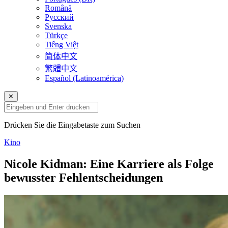
Română
Русский
Svenska
Türkçe
Tiếng Việt
简体中文
繁體中文
Español (Latinoamérica)
✕
Drücken Sie die Eingabetaste zum Suchen
Kino
Nicole Kidman: Eine Karriere als Folge
bewusster Fehlentscheidungen