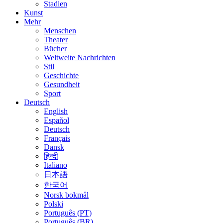
Stadien
Kunst
Mehr
Menschen
Theater
Bücher
Weltweite Nachrichten
Stil
Geschichte
Gesundheit
Sport
Deutsch
English
Español
Deutsch
Français
Dansk
हिन्दी
Italiano
日本語
한국어
Norsk bokmål
Polski
Português (PT)
Português (BR)