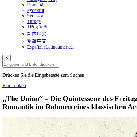
Română
Русский
Svenska
Türkçe
Tiếng Việt
简体中文
繁體中文
Español (Latinoamérica)
✕
Drücken Sie die Eingabetaste zum Suchen
Filmkritiken
„The Union“ – Die Quintessenz des Freita
Romantik im Rahmen eines klassischen Act