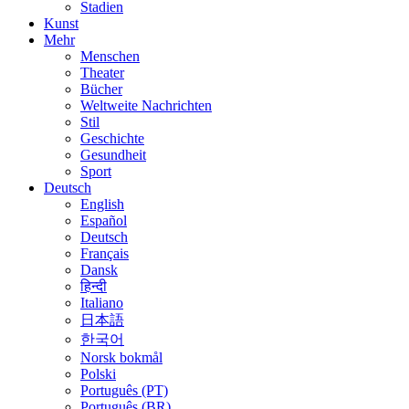
Stadien
Kunst
Mehr
Menschen
Theater
Bücher
Weltweite Nachrichten
Stil
Geschichte
Gesundheit
Sport
Deutsch
English
Español
Deutsch
Français
Dansk
हिन्दी
Italiano
日本語
한국어
Norsk bokmål
Polski
Português (PT)
Português (BR)