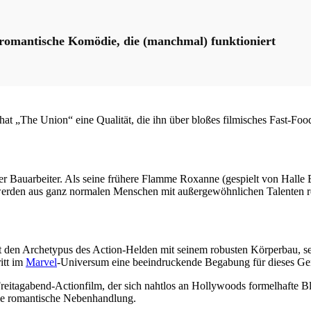
ne romantische Komödie, die (manchmal) funktioniert
hat „The Union“ eine Qualität, die ihn über bloßes filmisches Fast-Foo
Bauarbeiter. Als seine frühere Flamme Roxanne (gespielt von Halle Berr
 werden aus ganz normalen Menschen mit außergewöhnlichen Talenten re
t den Archetypus des Action-Helden mit seinem robusten Körperbau, s
itt im
Marvel
-Universum eine beeindruckende Begabung für dieses Ge
reitagabend-Actionfilm, der sich nahtlos an Hollywoods formelhafte Bl
ile romantische Nebenhandlung.