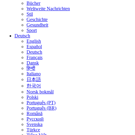
Bücher
Weltweite Nachrichten
Stil
Geschichte
Gesundheit
Sport
Deutsch
English
Español
Deutsch
Français
Dansk
हिन्दी
Italiano
日本語
한국어
Norsk bokmål
Polski
Português (PT)
Português (BR)
Română
Русский
Svenska
Türkçe