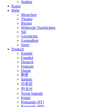
Stadien
Kunst
Mehr
Menschen
Theater
Bücher
Weltweite Nachrichten
Stil
Geschichte
Gesundheit
Sport
Deutsch
English
Español
Deutsch
Français
Dansk
हिन्दी
Italiano
日本語
한국어
Norsk bokmål
Polski
Português (PT)
Português (BR)