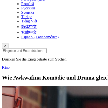
Română
Русский
Svenska
Türkçe
Tiếng Việt
简体中文
繁體中文
Español (Latinoamérica)
✕
Drücken Sie die Eingabetaste zum Suchen
Kino
Wie Awkwafina Komödie und Drama gleic