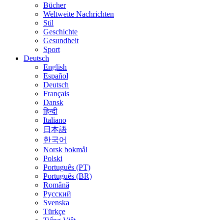
Bücher
Weltweite Nachrichten
Stil
Geschichte
Gesundheit
Sport
Deutsch
English
Español
Deutsch
Français
Dansk
हिन्दी
Italiano
日本語
한국어
Norsk bokmål
Polski
Português (PT)
Português (BR)
Română
Русский
Svenska
Türkçe