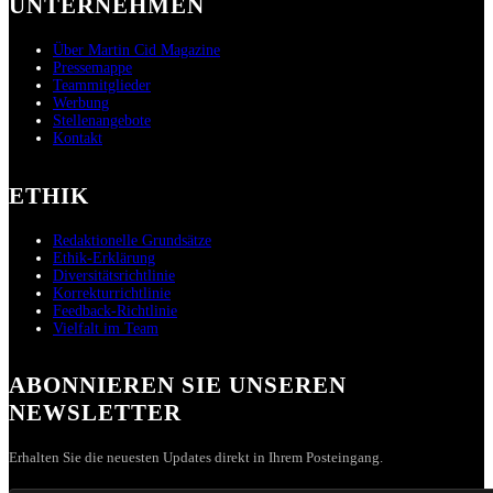
UNTERNEHMEN
Über Martin Cid Magazine
Pressemappe
Teammitglieder
Werbung
Stellenangebote
Kontakt
ETHIK
Redaktionelle Grundsätze
Ethik-Erklärung
Diversitätsrichtlinie
Korrekturrichtlinie
Feedback-Richtlinie
Vielfalt im Team
ABONNIEREN SIE UNSEREN
NEWSLETTER
Erhalten Sie die neuesten Updates direkt in Ihrem Posteingang.