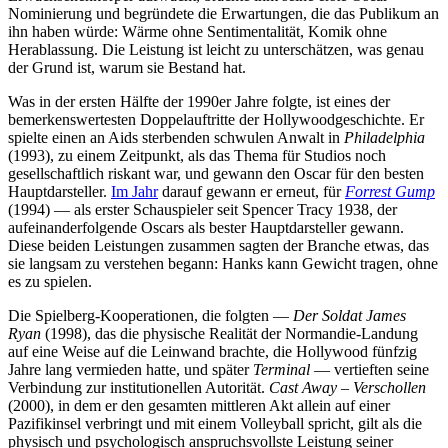
Nominierung und begründete die Erwartungen, die das Publikum an
ihn haben würde: Wärme ohne Sentimentalität, Komik ohne
Herablassung. Die Leistung ist leicht zu unterschätzen, was genau
der Grund ist, warum sie Bestand hat.
Was in der ersten Hälfte der 1990er Jahre folgte, ist eines der
bemerkenswertesten Doppelauftritte der Hollywoodgeschichte. Er
spielte einen an Aids sterbenden schwulen Anwalt in
Philadelphia
(1993), zu einem Zeitpunkt, als das Thema für Studios noch
gesellschaftlich riskant war, und gewann den Oscar für den besten
Hauptdarsteller.
Im Jahr
darauf gewann er erneut, für
Forrest Gump
(1994) — als erster Schauspieler seit Spencer Tracy 1938, der
aufeinanderfolgende Oscars als bester Hauptdarsteller gewann.
Diese beiden Leistungen zusammen sagten der Branche etwas, das
sie langsam zu verstehen begann: Hanks kann Gewicht tragen, ohne
es zu spielen.
Die Spielberg-Kooperationen, die folgten —
Der Soldat James
Ryan
(1998), das die physische Realität der Normandie-Landung
auf eine Weise auf die Leinwand brachte, die Hollywood fünfzig
Jahre lang vermieden hatte, und später
Terminal
— vertieften seine
Verbindung zur institutionellen Autorität.
Cast Away – Verschollen
(2000), in dem er den gesamten mittleren Akt allein auf einer
Pazifikinsel verbringt und mit einem Volleyball spricht, gilt als die
physisch und psychologisch anspruchsvollste Leistung seiner