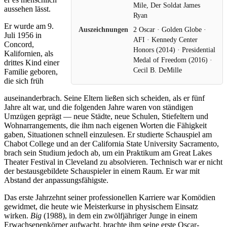
Mile, Der Soldat James
aussehen lässt.
Ryan
Er wurde am 9.
Auszeichnungen
2 Oscar · Golden Globe ·
Juli 1956 in
AFI · Kennedy Center
Concord,
Honors (2014) · Presidential
Kalifornien, als
Medal of Freedom (2016) ·
drittes Kind einer
Cecil B. DeMille
Familie geboren,
die sich früh
auseinanderbrach. Seine Eltern ließen sich scheiden, als er fünf
Jahre alt war, und die folgenden Jahre waren von ständigen
Umzügen geprägt — neue Städte, neue Schulen, Stiefeltern und
Wohnarrangements, die ihm nach eigenen Worten die Fähigkeit
gaben, Situationen schnell einzulesen. Er studierte Schauspiel am
Chabot College und an der California State University Sacramento,
brach sein Studium jedoch ab, um ein Praktikum am Great Lakes
Theater Festival in Cleveland zu absolvieren. Technisch war er nicht
der bestausgebildete Schauspieler in einem Raum. Er war mit
Abstand der anpassungsfähigste.
Das erste Jahrzehnt seiner professionellen Karriere war Komödien
gewidmet, die heute wie Meisterkurse in physischem Einsatz
wirken.
Big
(1988), in dem ein zwölfjähriger Junge in einem
Erwachsenenkörper aufwacht, brachte ihm seine erste Oscar-