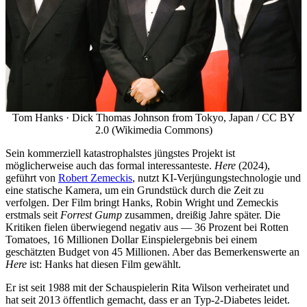
Tom Hanks · Dick Thomas Johnson from Tokyo, Japan / CC BY
2.0 (Wikimedia Commons)
Sein kommerziell katastrophalstes jüngstes Projekt ist
möglicherweise auch das formal interessanteste.
Here
(2024),
geführt von
Robert Zemeckis
, nutzt KI-Verjüngungstechnologie und
eine statische Kamera, um ein Grundstück durch die Zeit zu
verfolgen. Der Film bringt Hanks, Robin Wright und Zemeckis
erstmals seit
Forrest Gump
zusammen, dreißig Jahre später. Die
Kritiken fielen überwiegend negativ aus — 36 Prozent bei Rotten
Tomatoes, 16 Millionen Dollar Einspielergebnis bei einem
geschätzten Budget von 45 Millionen. Aber das Bemerkenswerte an
Here
ist: Hanks hat diesen Film gewählt.
Er ist seit 1988 mit der Schauspielerin Rita Wilson verheiratet und
hat seit 2013 öffentlich gemacht, dass er an Typ-2-Diabetes leidet.