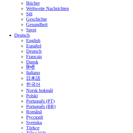
Bücher
Weltweite Nachrichten
Stil
Geschichte
Gesundheit
Sport
Deutsch
English
Español
Deutsch
Français
Dansk
हिन्दी
Italiano
日本語
한국어
Norsk bokmål
Polski
Português (PT)
Português (BR)
Română
Русский
Svenska
Türkçe