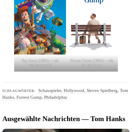
Toy Story (1995) — als
Forrest Gump (1994) — als
Woody (voice)
Forrest Gump
Schauspieler
,
Hollywood
,
Steven Spielberg
,
Tom
SCHLAGWÖRTER:
Hanks
,
Forrest Gump
,
Philadelphia
Ausgewählte Nachrichten — Tom Hanks