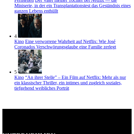
Fernsehen
Der Vater meiner Tochter bei Netflix — die
Miniserie, in der ein Transplantationstest das Geständnis eines
ganzen Lebens enthüllt
4
Kino
Eine verworrene Wahrheit auf Netflix: Wie José
Coronados Verschwörungsglaube eine Familie zerlegt
5
Kino
“An ihrer Stelle” – Ein Film auf Netflix: Mehr als nur
ein klassischer Thriller, ein intimes und zugleich soziales,
tiefgehend weibliches Porträt