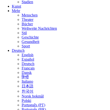
Stadien
Kunst
Mehr
Menschen
Theater
Bücher
Weltweite Nachrichten
Stil
Geschichte
Gesundheit
Sport
Deutsch
English
Español
Deutsch
Français
Dansk
हिन्दी
Italiano
日本語
한국어
Norsk bokmål
Polski
Português (PT)
Português (BR)