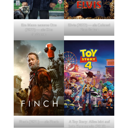
Ein Mann namens Otto
Elvis (2022) — als Colonel
(2022) — als Otto
Tom Parker
Anderson
Finch (2021) — als Finch
A Toy Story: Alles hört auf
kein Kommando (2019) —