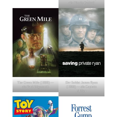
als Woody (voice)
The Green Mile (1999) —
Der Soldat James Ryan
als Paul Edgecomb
(1998) — als Captain
Miller