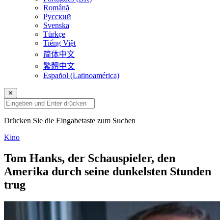
Română
Русский
Svenska
Türkçe
Tiếng Việt
简体中文
繁體中文
Español (Latinoamérica)
✕
Drücken Sie die Eingabetaste zum Suchen
Kino
Tom Hanks, der Schauspieler, den
Amerika durch seine dunkelsten Stunden
trug