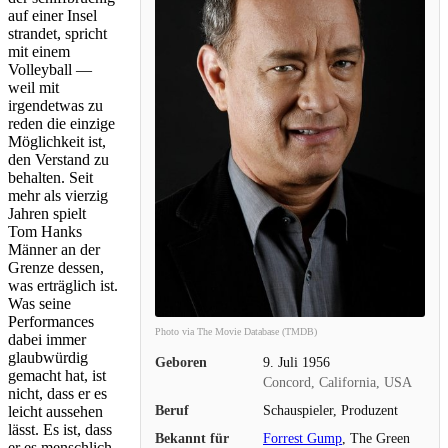
auf einer Insel
strandet, spricht
mit einem
Volleyball —
weil mit
irgendetwas zu
reden die einzige
Möglichkeit ist,
den Verstand zu
behalten. Seit
mehr als vierzig
Jahren spielt
Tom Hanks
Männer an der
Grenze dessen,
was erträglich ist.
Was seine
Performances
Photo via The Movie Database (TMDB)
dabei immer
glaubwürdig
Geboren
9. Juli 1956
gemacht hat, ist
Concord, California, USA
nicht, dass er es
Beruf
Schauspieler, Produzent
leicht aussehen
lässt. Es ist, dass
Bekannt für
Forrest Gump
, The Green
er es menschlich